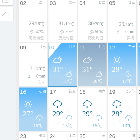
02
03
04
05
二十
廿一
廿二
廿三
29
31
30
29
/18℃
/19℃
/20℃
/16℃
47%
50%
50%
0mm
历史均值
历史均值
历史均值
实况
09
10
11
12
廿七
廿八
廿九
三十
31
31°
31°
29°
/20℃
0mm
18℃
20℃
17℃
实况
16
17
18
19
初四
初五
初六
七夕节
27°
29°
29°
29°
16℃
15℃
15℃
13℃
23
24
25
26
处暑
十二
十三
十四