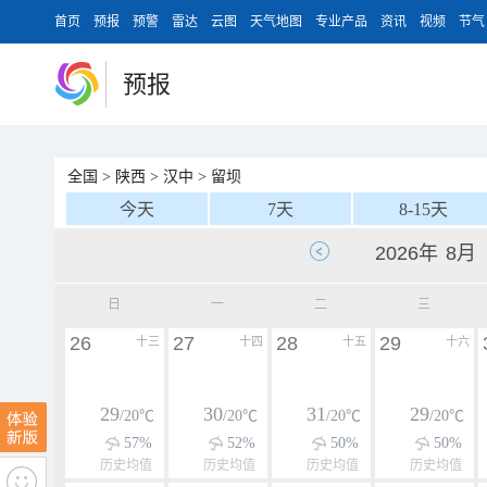
首页
预报
预警
雷达
云图
天气地图
专业产品
资讯
视频
节气
预报
全国
>
陕西
>
汉中
>
留坝
今天
7天
8-15天
日
一
二
三
26
27
28
29
十三
十四
十五
十六
29
30
31
29
/20℃
/20℃
/20℃
/20℃
57%
52%
50%
50%
历史均值
历史均值
历史均值
历史均值