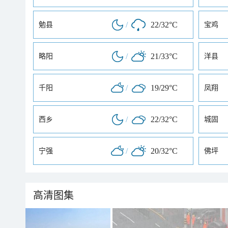
/
22/32°C
勉县
宝鸡
/
21/33°C
略阳
洋县
/
19/29°C
千阳
凤翔
/
22/32°C
西乡
城固
/
20/32°C
宁强
佛坪
高清图集