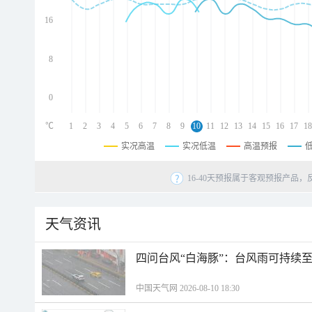
d
d
16
d
8
0
℃
1
2
3
4
5
6
7
8
9
10
11
12
13
14
15
16
17
18
实况高温
实况低温
高温预报
16-40天预报属于客观预报产品，
天气资讯
四问台风“白海豚”：台风雨可持续
中国天气网 2026-08-10 18:30