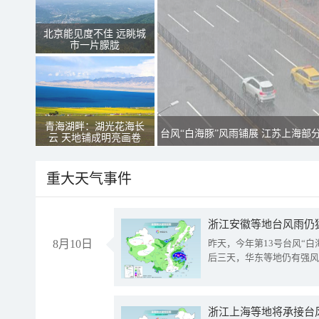
北京能见度不佳 远眺城
市一片朦胧
青海湖畔：湖光花海长
台风“白海豚”风雨铺展 江苏上海部
云 天地铺成明亮画卷
重大天气事件
浙江安徽等地台风雨仍
8月10日
昨天，今年第13号台风“
后三天，华东等地仍有强风
浙江上海等地将承接台风