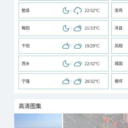
/
22/32°C
勉县
宝鸡
/
21/33°C
略阳
洋县
/
19/29°C
千阳
凤翔
/
22/32°C
西乡
城固
/
20/32°C
宁强
佛坪
高清图集