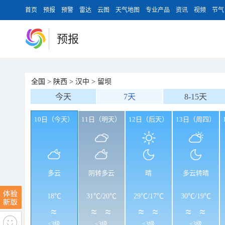
首页
预报
预警
雷达
云图
天气地图
专业产品
资讯
视频
节气
预报
全国
>
陕西
>
汉中
>
留坝
今天
7天
8-15天
10日（今天）
11日（明天）
12日（后天）
13日（周四）
多云
阴转多云
晴
多云转晴
18℃
31℃
/
20℃
29℃
/
17℃
30℃
/
19℃
<3级
<3级
<3级
<3级