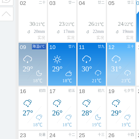
02
03
04
05
二十
廿一
廿二
廿三
30
23
26
24
/21℃
/21℃
/21℃
/22℃
20mm
17mm
22mm
19mm
实况
实况
实况
实况
09
10
11
12
降温6℃
廿八
廿九
三十
29°
29°
30°
31°
18℃
18℃
21℃
23℃
16
17
18
19
初四
初五
初六
七夕节
27°
26°
28°
29°
18℃
18℃
19℃
19℃
23
24
25
26
处暑
十二
十三
十四