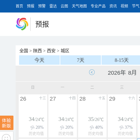
首页
预报
预警
雷达
云图
天气地图
专业产品
资讯
视频
节气
预报
全国
>
陕西
>
西安
>
城区
今天
7天
8-15天
日
一
二
三
26
27
28
29
十三
十四
十五
十六
34
34
35
34
/24℃
/24℃
/26℃
/24℃
20%
20%
40%
37%
历史均值
历史均值
历史均值
历史均值