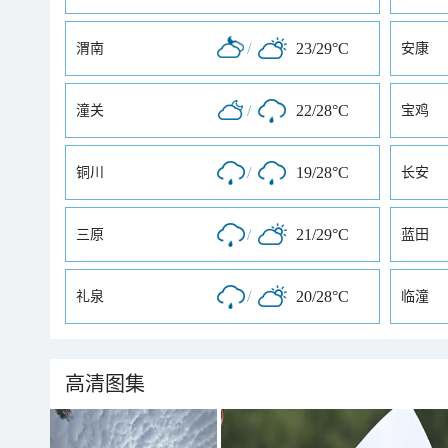
/
23/29°C
渭南
安康
/
22/28°C
潼关
宝鸡
/
19/28°C
铜川
长安
/
21/29°C
三原
蓝田
/
20/28°C
礼泉
临潼
高清图集