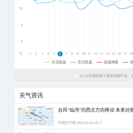
d
d
18
d
9
0
℃
1
2
3
4
5
6
7
8
9
10
11
12
13
14
15
16
17
18
实况高温
实况低温
高温预报
16-40天预报属于客观预报产品，
天气资讯
台风“灿鸿”向西北方向移动 未来对
中国天气网 2026-08-06 18:17