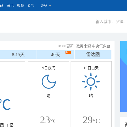
品
资讯
视频
节气
更多
18:00更新
|
数据来源 中央气象台
8-15天
40天
雷达图
9日夜间
10日白天
晴
晴
℃
23
29
°C
°C
风
1级