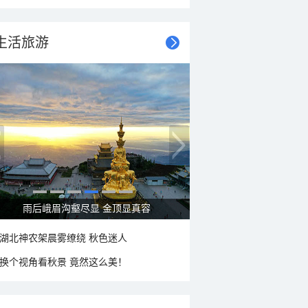
生活旅游
秋意浓 蓝天映衬下的哈尔滨伏尔加庄园
湖北神农架晨雾缭绕 秋色迷人
换个视角看秋景 竟然这么美！