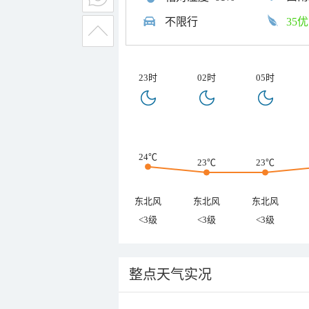
不限行
35优
23时
02时
05时
24℃
23℃
23℃
东北风
东北风
东北风
<3级
<3级
<3级
整点天气实况