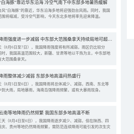
“白海豚”靠近华东沿海 冷空气南下中东部多地暑热缓解
台风“白海豚”的靠近，华东沿海多地将迎强劲台风雨。同时，我国
范围将缩减，受冷空气影响，今天东北多地将率先迎来降温。
我国降雨强度进一步减弱 中东部大范围桑拿天持续局地可超38℃
天（8月6日至7日），我国降雨强度将有所减弱，雨区仍比较分
同时，我国高温范围较大，新疆、甘肃等地以干热为主，中东部地
有大范围桑拿天。
降雨整体减少减弱 东部多地高温闷热盛行
天（8月5日至6日），我国降雨将总体减少、减弱，西南、东北等
中到大雨，局地暴雨，海南岛强降雨频繁，或有大暴雨现身。
云南等地降雨仍然频繁 我国东部多地高温不断
三天（8月4日至6日），我国降雨逐步减少、减弱，但在陕西、四
重庆、贵州等地仍然降雨频繁，需防范连续降雨可能引发的次生灾