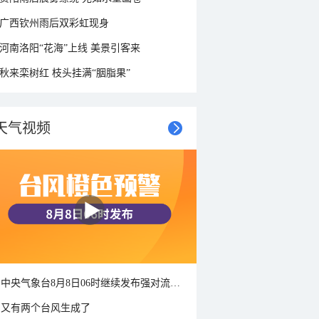
广西钦州雨后双彩虹现身
河南洛阳“花海”上线 美景引客来
秋来栾树红 枝头挂满“胭脂果”
天气视频
中央气象台8月8日06时继续发布强对流天气蓝色预警
又有两个台风生成了