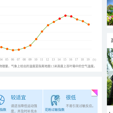
04
05
06
07
08
09
10
11
12
13
14
15
16
17
18
19
(h)
物理量，气象上给出的温度是指离地面1.5米高度上百叶箱中的空气温度。
较适宜
很低
请适当降低运动强
不易引发过敏反应。
指数
花粉过敏指数
度，并及时补充水