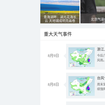
青海湖畔：湖光花海长
北京气温
云 天地铺成明亮画卷
重大天气事件
浙江
8月9日
今后
风雨
台风
8月8日
周末
续强