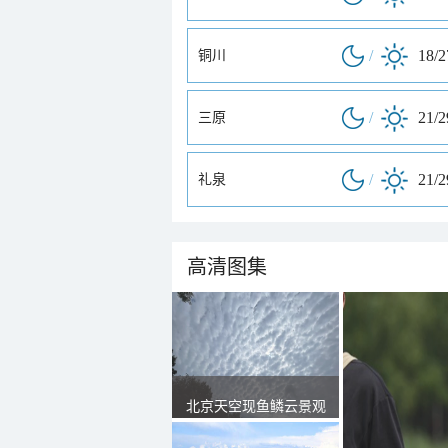
/
18/
铜川
/
21/
三原
/
21/
礼泉
高清图集
北京天空现鱼鳞云景观