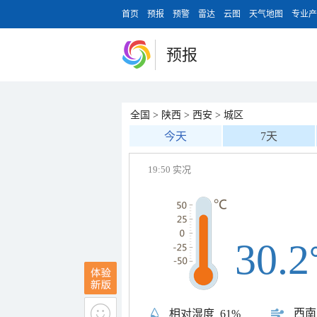
首页
预报
预警
雷达
云图
天气地图
专业产
预报
全国
>
陕西
>
西安
>
城区
今天
7天
19:50 实况
30.2
西南
相对湿度
61%