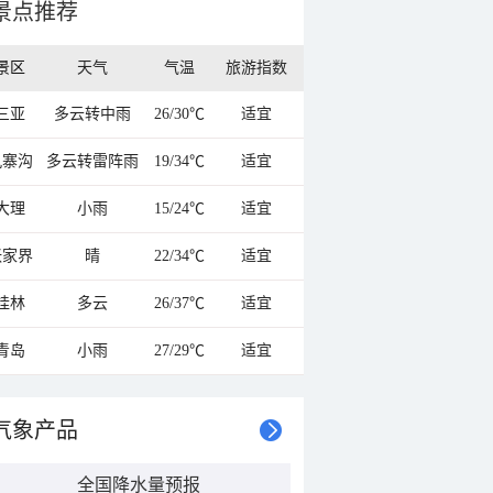
景点推荐
景区
天气
气温
旅游指数
三亚
多云转中雨
26/30℃
适宜
九寨沟
多云转雷阵雨
19/34℃
适宜
大理
小雨
15/24℃
适宜
张家界
晴
22/34℃
适宜
桂林
多云
26/37℃
适宜
青岛
小雨
27/29℃
适宜
气象产品
全国降水量预报