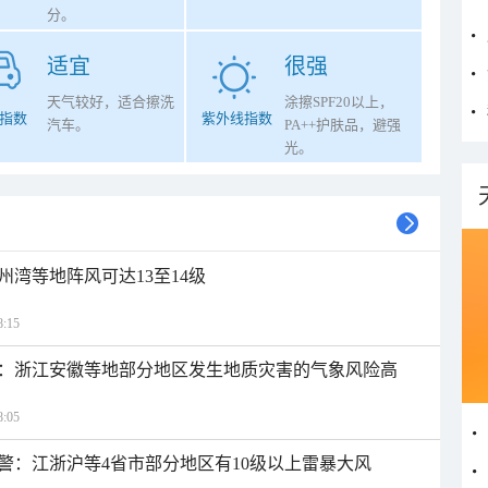
分。
适宜
很强
天气较好，适合擦洗
涂擦SPF20以上，
指数
紫外线指数
汽车。
PA++护肤品，避强
光。
州湾等地阵风可达13至14级
:15
：浙江安徽等地部分地区发生地质灾害的气象风险高
:05
警：江浙沪等4省市部分地区有10级以上雷暴大风