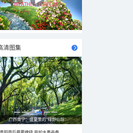
高清图集
呼伦贝尔草原 藏着最治愈的蓝天白云
贵阳雨后晨雾缭绕 宛如水墨画卷