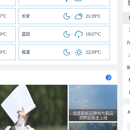
27°C
/
21/29°C
长安
29°C
/
19/27°C
蓝田
29°C
/
22/29°C
临潼
北京彩虹云隙光七彩云
浓积云接连上线