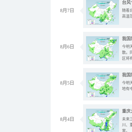
台风
8月7日
随着
高温
8月6日
今明
散。
区将
我国
8月5日
今明
地有
重庆
8月4日
未来
川、
害。