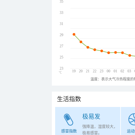
35
33
31
29
27
25
23
19
20
21
22
23
00
01
02
03
℃
温度：表示大气冷热程度的
生活指数
极易发
强降温，湿度较大，
感冒指数
运动
极易感冒。