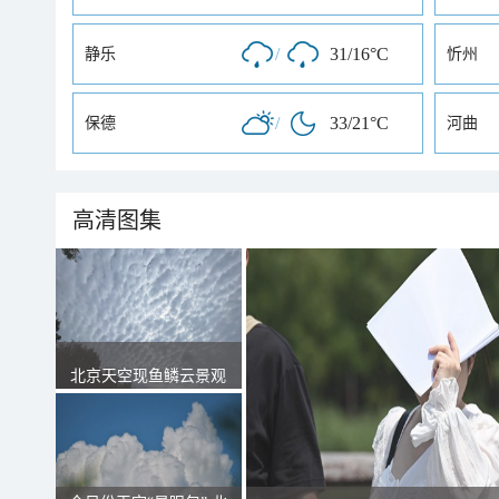
/
31/16°C
静乐
忻州
/
33/21°C
保德
河曲
高清图集
北京天空现鱼鳞云景观