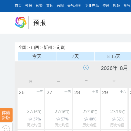
首页
预报
预警
雷达
云图
天气地图
专业产品
资讯
视频
节气
预报
全国
>
山西
>
忻州
>
岢岚
今天
7天
8-15天
日
一
二
三
26
27
28
29
十三
十四
十五
十六
27
27
27
27
/16℃
/16℃
/16℃
/16℃
37%
57%
40%
52%
历史均值
历史均值
历史均值
历史均值