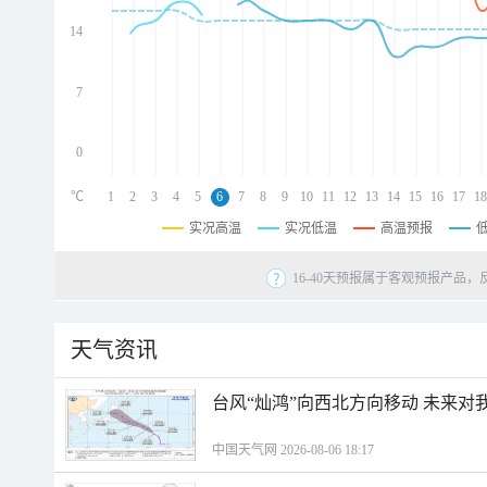
d
d
14
d
7
0
℃
1
2
3
4
5
6
7
8
9
10
11
12
13
14
15
16
17
18
实况高温
实况低温
高温预报
16-40天预报属于客观预报产品，
天气资讯
台风“灿鸿”向西北方向移动 未来对
中国天气网 2026-08-06 18:17