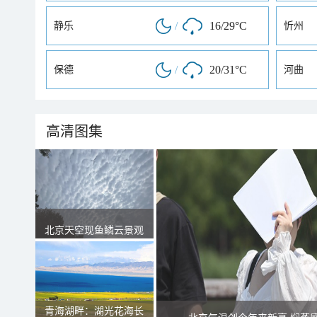
/
16/29°C
静乐
忻州
/
20/31°C
保德
河曲
高清图集
北京天空现鱼鳞云景观
青海湖畔：湖光花海长