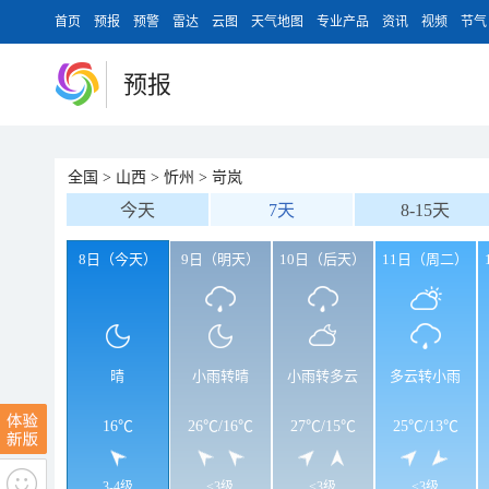
首页
预报
预警
雷达
云图
天气地图
专业产品
资讯
视频
节气
预报
全国
>
山西
>
忻州
>
岢岚
今天
7天
8-15天
8日（今天）
9日（明天）
10日（后天）
11日（周二）
晴
小雨转晴
小雨转多云
多云转小雨
16℃
26℃
/
16℃
27℃
/
15℃
25℃
/
13℃
3-4级
<3级
<3级
<3级