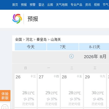
首页
预报
预警
雷达
云图
天气地图
专业产品
资讯
视频
节气
预报
全国
>
河北
>
秦皇岛
>
山海关
今天
7天
8-15天
日
一
二
三
26
27
28
29
十三
十四
十五
十六
28
29
28
30
/22℃
/23℃
/23℃
/23℃
27%
37%
37%
43%
历史均值
历史均值
历史均值
历史均值