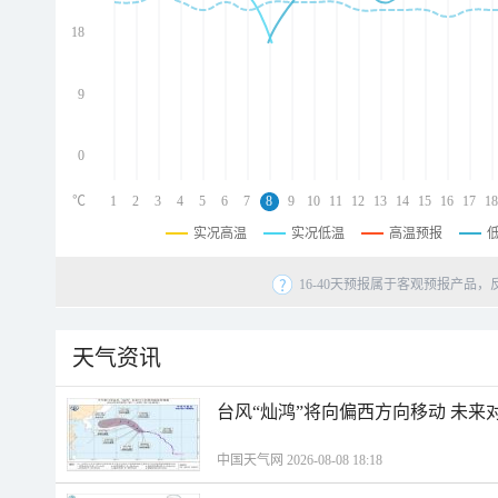
d
d
18
d
9
0
℃
1
2
3
4
5
6
7
8
9
10
11
12
13
14
15
16
17
18
实况高温
实况低温
高温预报
16-40天预报属于客观预报产品，
天气资讯
台风“灿鸿”将向偏西方向移动 未来
中国天气网 2026-08-08 18:18