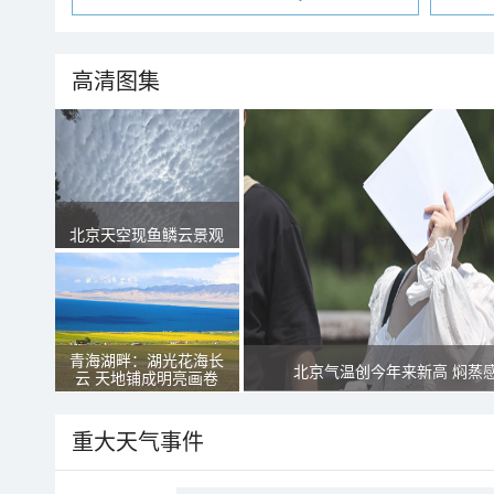
高清图集
北京天空现鱼鳞云景观
青海湖畔：湖光花海长
北京气温创今年来新高 焖蒸
云 天地铺成明亮画卷
重大天气事件