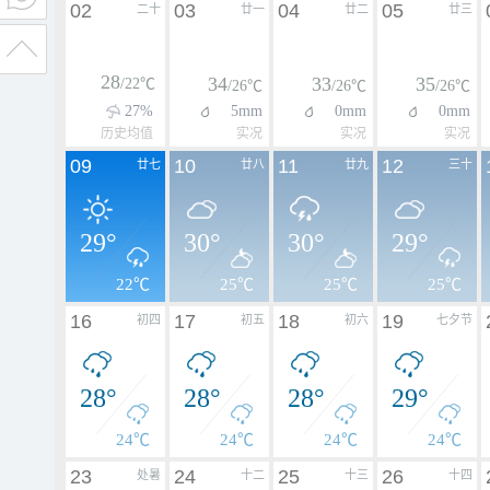
02
03
04
05
二十
廿一
廿二
廿三
28
34
33
35
/22℃
/26℃
/26℃
/26℃
27%
5mm
0mm
0mm
历史均值
实况
实况
实况
09
10
11
12
廿七
廿八
廿九
三十
29°
30°
30°
29°
22℃
25℃
25℃
25℃
16
17
18
19
初四
初五
初六
七夕节
28°
28°
28°
29°
24℃
24℃
24℃
24℃
23
24
25
26
处暑
十二
十三
十四