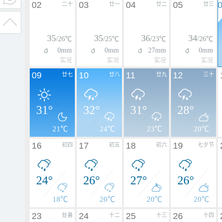
02
03
04
05
二十
廿一
廿二
廿三
35
35
36
34
/26℃
/25℃
/23℃
/26℃
0mm
0mm
27mm
0mm
实况
实况
实况
实况
09
10
11
12
廿七
廿八
廿九
三十
31°
32°
31°
28°
21℃
24℃
23℃
20℃
16
17
18
19
初四
初五
初六
七夕节
24°
26°
27°
26°
18℃
20℃
20℃
20℃
23
24
25
26
处暑
十二
十三
十四