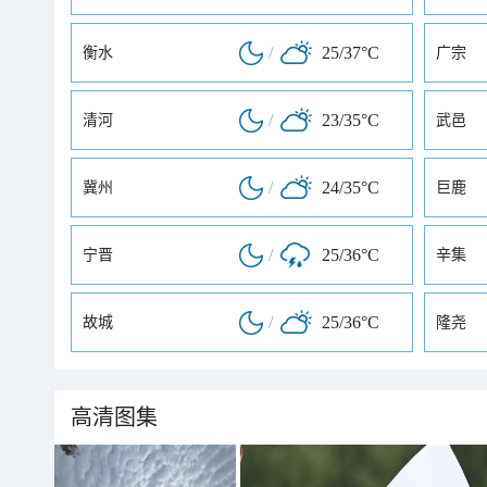
/
25/37°C
衡水
广宗
/
23/35°C
清河
武邑
/
24/35°C
冀州
巨鹿
/
25/36°C
宁晋
辛集
/
25/36°C
故城
隆尧
高清图集