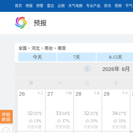
首页
预报
预警
雷达
云图
天气地图
专业产品
资讯
视频
节气
预报
全国
>
河北
>
邢台
>
南宫
今天
7天
8-15天
日
一
二
三
26
27
28
29
十三
十四
十五
十六
32
33
32
34
/25℃
/24℃
/25℃
/27℃
13%
37%
33%
33%
历史均值
历史均值
历史均值
历史均值