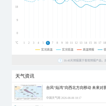
d
d
18
d
9
0
℃
1
2
3
4
5
6
7
8
9
10
11
12
13
14
15
16
17
18
实况高温
实况低温
高温预报
16-40天预报属于客观预报产品，
天气资讯
台风“灿鸿”向西北方向移动 未来对
中国天气网 2026-08-06 18:17