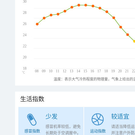
30
28
26
24
22
20
18
08
09
10
11
12
13
14
15
16
17
18
19
20
21
2
℃
温度：表示大气冷热程度的物理量，气象上给出的温
生活指数
少发
较适宜
感冒机率较低，避免
请适当降低运
感冒指数
运动指数
长期处于空调屋中。
并注意户外防