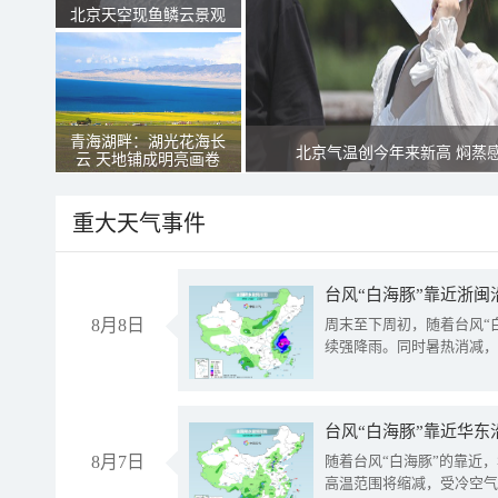
北京天空现鱼鳞云景观
青海湖畔：湖光花海长
北京气温创今年来新高 焖蒸
云 天地铺成明亮画卷
重大天气事件
台风“白海豚”靠近浙闽
8月8日
周末至下周初，随着台风“
续强降雨。同时暑热消减，
台风“白海豚”靠近华东
8月7日
随着台风“白海豚”的靠近
高温范围将缩减，受冷空气