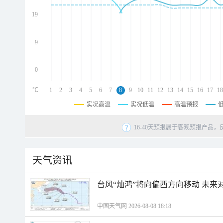
d
d
19
d
9
0
℃
1
2
3
4
5
6
7
8
9
10
11
12
13
14
15
16
17
18
实况高温
实况低温
高温预报
16-40天预报属于客观预报产品，
天气资讯
台风“灿鸿”将向偏西方向移动 未来
中国天气网 2026-08-08 18:18