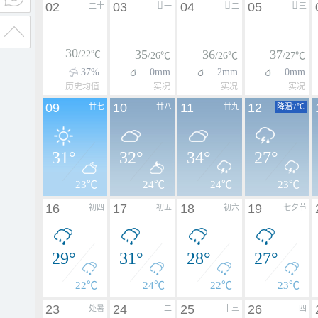
02
03
04
05
二十
廿一
廿二
廿三
30
35
36
37
/22℃
/26℃
/26℃
/27℃
37%
0mm
2mm
0mm
历史均值
实况
实况
实况
09
10
11
12
廿七
廿八
廿九
降温7℃
31°
32°
34°
27°
23℃
24℃
24℃
23℃
16
17
18
19
初四
初五
初六
七夕节
29°
31°
28°
27°
22℃
24℃
22℃
23℃
23
24
25
26
处暑
十二
十三
十四