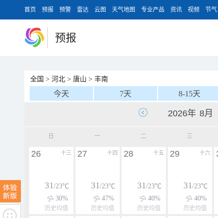
首页
预报
预警
雷达
云图
天气地图
专业产品
资讯
视频
节气
预报
全国
>
河北
>
唐山
>
丰南
今天
7天
8-15天
日
一
二
三
26
27
28
29
十三
十四
十五
十六
31
31
31
31
/23℃
/23℃
/23℃
/23℃
30%
47%
40%
40%
历史均值
历史均值
历史均值
历史均值