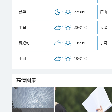
/
22/30°C
新华
唐山
/
20/31°C
丰润
天津
/
19/29°C
曹妃甸
宁河
/
18/31°C
玉田
高清图集