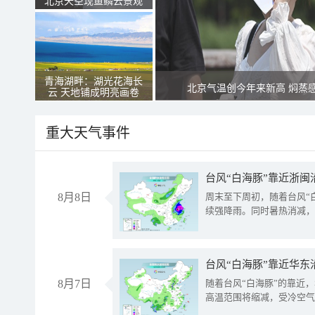
北京天空现鱼鳞云景观
青海湖畔：湖光花海长
北京气温创今年来新高 焖蒸
云 天地铺成明亮画卷
重大天气事件
台风“白海豚”靠近浙闽
8月8日
周末至下周初，随着台风“
续强降雨。同时暑热消减，
台风“白海豚”靠近华东
8月7日
随着台风“白海豚”的靠近
高温范围将缩减，受冷空气