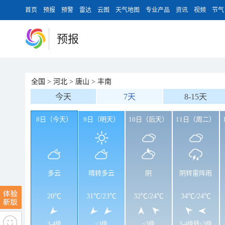
首页
预报
预警
雷达
云图
天气地图
专业产品
资讯
视频
节气
预报
全国
>
河北
>
唐山
>
丰南
今天
7天
8-15天
8日（今天）
9日（明天）
10日（后天）
11日（周二）
多云
晴转多云
阴
阴转雷阵雨
20℃
31℃
/
23℃
32℃
/
24℃
34℃
/
24℃
3-4级
<3级
<3级
3-4级转<3级