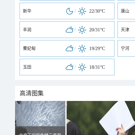
/
22/30°C
新华
唐山
/
20/31°C
丰润
天津
/
19/29°C
曹妃甸
宁河
/
18/31°C
玉田
高清图集