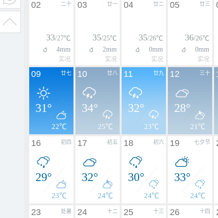
02
03
04
05
二十
廿一
廿二
廿三
33
35
35
36
/27℃
/25℃
/26℃
/26℃
4mm
2mm
0mm
0mm
实况
实况
实况
实况
09
10
11
12
廿七
廿八
廿九
三十
31°
34°
32°
28°
22℃
25℃
23℃
21℃
16
17
18
19
初四
初五
初六
七夕节
29°
32°
30°
33°
23℃
24℃
24℃
24℃
23
24
25
26
处暑
十二
十三
十四