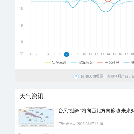
d
d
18
d
9
0
℃
1
2
3
4
5
6
7
8
9
10
11
12
13
14
15
16
17
18
实况高温
实况低温
高温预报
16-40天预报属于客观预报产品，
天气资讯
台风“灿鸿”将向西北方向移动 未来
中国天气网 2026-08-07 18:10