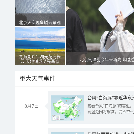
北京天空现鱼鳞云景观
青海湖畔：湖光花海长
北京气温创今年来新高 焖蒸
云 天地铺成明亮画卷
重大天气事件
台风“白海豚”靠近华东
8月7日
随着台风“白海豚”的靠近
高温范围将缩减，受冷空气