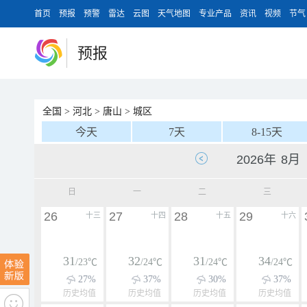
首页
预报
预警
雷达
云图
天气地图
专业产品
资讯
视频
节气
预报
全国
>
河北
>
唐山
>
城区
今天
7天
8-15天
日
一
二
三
26
27
28
29
十三
十四
十五
十六
31
32
31
34
/23℃
/24℃
/24℃
/24℃
27%
37%
30%
37%
历史均值
历史均值
历史均值
历史均值