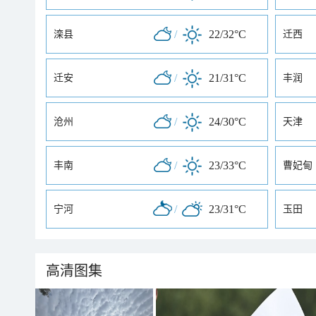
/
22/32°C
滦县
迁西
/
21/31°C
迁安
丰润
/
24/30°C
沧州
天津
/
23/33°C
丰南
曹妃甸
/
23/31°C
宁河
玉田
高清图集