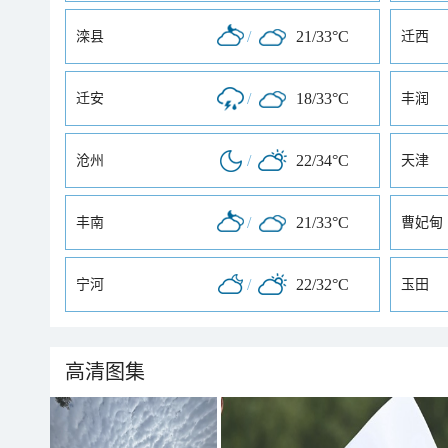
/
21/33°C
滦县
迁西
/
18/33°C
迁安
丰润
/
22/34°C
沧州
天津
/
21/33°C
丰南
曹妃甸
/
22/32°C
宁河
玉田
高清图集