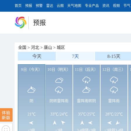
首页
预报
预警
雷达
云图
天气地图
专业产品
资讯
视频
节气
预报
全国
>
河北
>
唐山
>
城区
今天
7天
8-15天
9日（今天）
10日（明天）
11日（后天）
12日（周三）
阴
阴转雷阵雨
雷阵雨转阴
雷阵雨
21℃
33℃
/
24℃
35℃
/
25℃
28℃
/
22℃
<3级
<3级
3-4级转<3级
<3级转3-4级