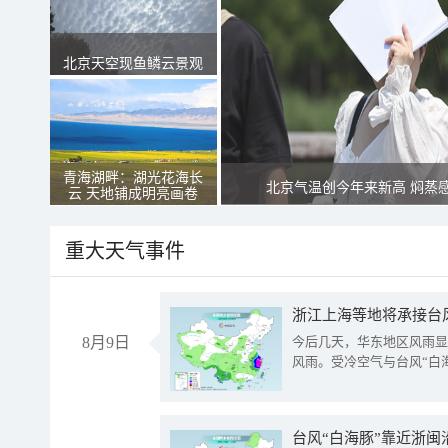
北京天空现鱼鳞云景观
青海湖畔：湖光花海长
北京气温创今年来新高 焖蒸
云 天地铺成明亮画卷
重大天气事件
浙江上海等地将承接台风
8月9日
今后几天，华东地区风雨显
风雨。受冷空气与台风“白
台风“白海豚”靠近浙闽