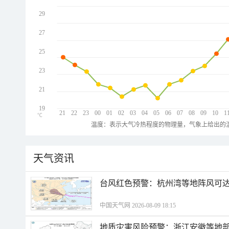
29
27
25
23
21
19
21
22
23
00
01
02
03
04
05
06
07
08
09
10
1
℃
温度：表示大气冷热程度的物理量，气象上给出的温
天气资讯
​台风红色预警：杭州湾等地阵风可达1
中国天气网 2026-08-09 18:15
地质灾害风险预警：浙江安徽等地