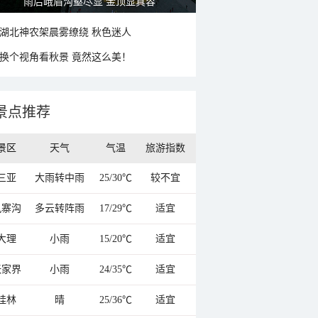
雨后峨眉沟壑尽显 金顶显真容
湖北神农架晨雾缭绕 秋色迷人
换个视角看秋景 竟然这么美！
景点推荐
景区
天气
气温
旅游指数
三亚
大雨转中雨
25/30℃
较不宜
九寨沟
多云转阵雨
17/29℃
适宜
大理
小雨
15/20℃
适宜
张家界
小雨
24/35℃
适宜
桂林
晴
25/36℃
适宜