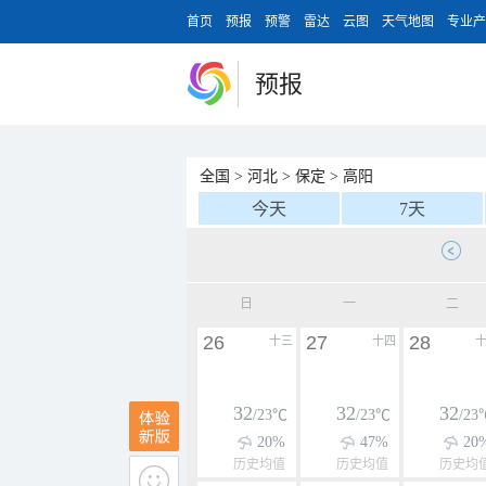
首页
预报
预警
雷达
云图
天气地图
专业产
预报
全国
>
河北
>
保定
>
高阳
今天
7天
日
一
二
26
27
28
十三
十四
32
32
32
/23℃
/23℃
/23
20%
47%
20
历史均值
历史均值
历史均