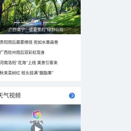
广西南宁：盛夏里的“绿野仙踪”
贵阳雨后晨雾缭绕 宛如水墨画卷
广西钦州雨后双彩虹现身
河南洛阳“花海”上线 美景引客来
秋来栾树红 枝头挂满“胭脂果”
天气视频