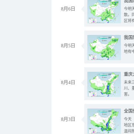
8月6日
今明
散。
区将
我国
8月5日
今明
地有
重庆
8月4日
未来
川、
害。
全国
8月3日
今天
地区
温闷