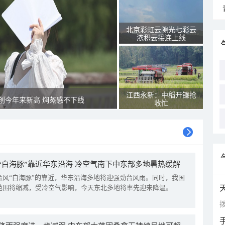
北京彩虹云隙光七彩云
浓积云接连上线
江西永新：中稻开镰抢
创今年来新高 焖蒸感不下线
收忙
“白海豚”靠近华东沿海 冷空气南下中东部多地暑热缓解
台风“白海豚”的靠近，华东沿海多地将迎强劲台风雨。同时，我国
范围将缩减，受冷空气影响，今天东北多地将率先迎来降温。
拨