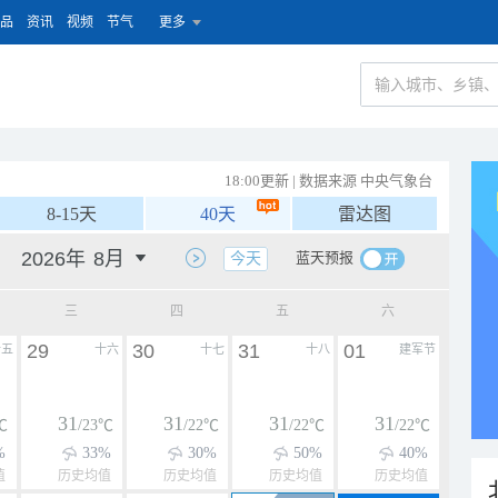
品
资讯
视频
节气
更多
18:00更新 | 数据来源 中央气象台
8-15天
40天
雷达图
蓝天预报
今天
三
四
五
六
29
30
31
01
十五
十六
十七
十八
建军节
31
31
31
31
℃
/23℃
/22℃
/22℃
/22℃
%
33%
30%
50%
40%
值
历史均值
历史均值
历史均值
历史均值