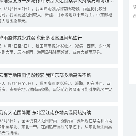
我国降雨强度进一步减弱 中东部大范围桑拿天持续局地可超38℃
天（8月6日至7日），我国降雨强度将有所减弱，雨区仍比较分
同时，我国高温范围较大，新疆、甘肃等地以干热为主，中东部地
有大范围桑拿天。
降雨整体减少减弱 东部多地高温闷热盛行
天（8月5日至6日），我国降雨将总体减少、减弱，西南、东北等
中到大雨，局地暴雨，海南岛强降雨频繁，或有大暴雨现身。
云南等地降雨仍然频繁 我国东部多地高温不断
三天（8月4日至6日），我国降雨逐步减少、减弱，但在陕西、四
重庆、贵州等地仍然降雨频繁，需防范连续降雨可能引发的次生灾
仍有大范围降雨 东北至江南多地高温闷热持续
（8月3日），全国仍有大范围降雨，强降雨主要出现在华南和西南
东部至华北、东北一带。在副热带高压的掌控下，从东北至江南高
热天气持续。