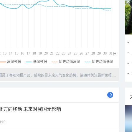
2
13
14
15
16
17
18
19
20
21
22
23
24
25
26
27
28
29
30
31
日
高温预报
低温预报
历史均值高温
历史均值低温
天预报属于客观预报产品，反映的是未来天气变化趋势、请随时关注最新预报.....
西北方向移动 未来对我国无影响
:10