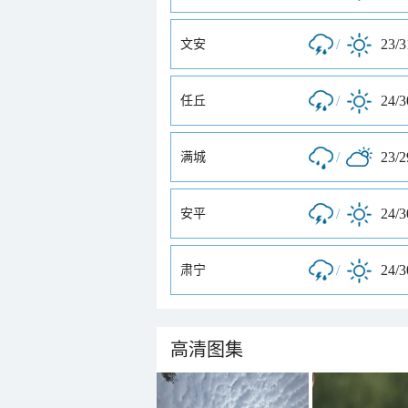
/
23/
文安
/
24/
任丘
/
23/
满城
/
24/
安平
/
24/
肃宁
高清图集