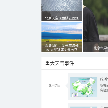
北京天空现鱼鳞云景观
青海湖畔：湖光花海长
北京气温
云 天地铺成明亮画卷
重大天气事件
台风
8月7日
随着
高温