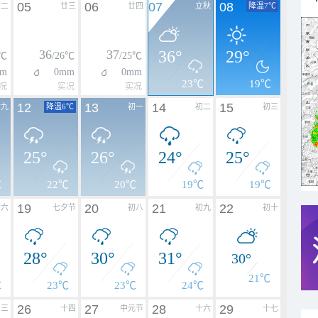
05
06
07
08
廿二
廿三
廿四
立秋
降温7℃
36
37
36°
29°
4℃
/26℃
/25℃
m
0mm
0mm
23℃
19℃
况
实况
实况
12
13
14
15
廿九
降温6℃
初一
初二
初三
25°
26°
24°
25°
℃
22℃
20℃
19℃
19℃
19
20
21
22
初六
七夕节
初八
初九
初十
28°
30°
31°
30°
21℃
℃
23℃
23℃
24℃
26
27
28
29
十三
十四
中元节
十六
十七