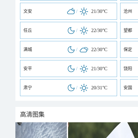
/
21/30°C
文安
沧州
/
22/30°C
任丘
望都
/
22/30°C
满城
保定
/
21/30°C
安平
饶阳
/
20/31°C
肃宁
安国
高清图集