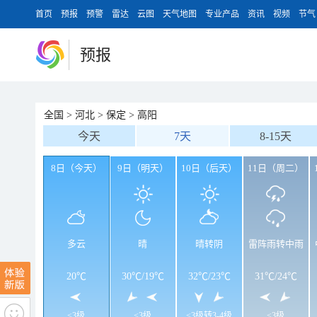
首页
预报
预警
雷达
云图
天气地图
专业产品
资讯
视频
节气
预报
全国
>
河北
>
保定
>
高阳
今天
7天
8-15天
8日（今天）
9日（明天）
10日（后天）
11日（周二）
多云
晴
晴转阴
雷阵雨转中雨
20℃
30℃
/
19℃
32℃
/
23℃
31℃
/
24℃
<3级
<3级
<3级转3-4级
<3级