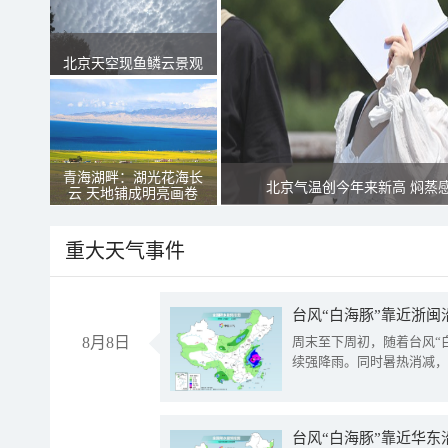
北京天空现鱼鳞云景观
青海湖畔：湖光花海长
北京气温创今年来新高 焖蒸
云 天地铺成明亮画卷
重大天气事件
台风“白海豚”靠近浙闽
8月8日
周末至下周初，随着台风“
续强降雨。同时暑热消减，
台风“白海豚”靠近华东