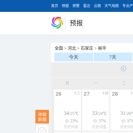
首页
预报
预警
雷达
云图
天气地图
专业产
预报
全国
>
河北
>
石家庄
>
裕华
今天
7天
日
一
二
26
27
28
十三
十四
34
33
31
/25℃
/24℃
/26
23%
37%
37
历史均值
历史均值
历史均