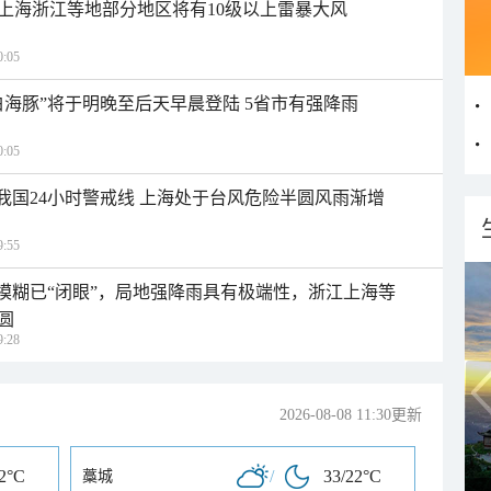
上海浙江等地部分地区将有10级以上雷暴大风
:05
白海豚”将于明晚至后天早晨登陆 5省市有强降雨
:05
入我国24小时警戒线 上海处于台风危险半圆风雨渐增
:55
区模糊已“闭眼”，局地强降雨具有极端性，浙江上海等
圆
:28
2026-08-08 11:30更新
22°C
/
33/22°C
藁城