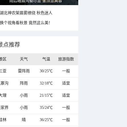
雨后峨眉沟壑尽显 金顶显真容
湖北神农架晨雾缭绕 秋色迷人
换个视角看秋景 竟然这么美！
景点推荐
景区
天气
气温
旅游指数
三亚
雷阵雨
30/25℃
一般
九寨沟
阵雨
32/18℃
适宜
大理
小雨
21/15℃
适宜
张家界
小雨
35/24℃
一般
桂林
晴
36/25℃
一般