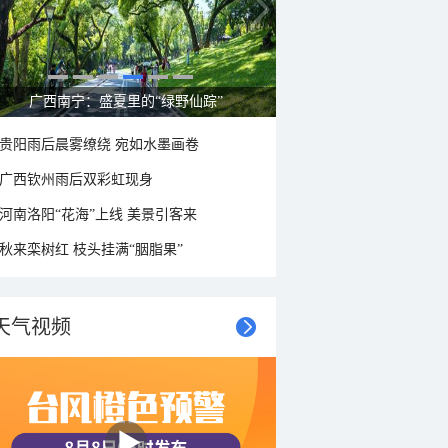
广西南宁：盛夏里的“绿野仙踪”
贵阳雨后晨雾缭绕 宛如水墨画卷
广西钦州雨后双彩虹现身
河南洛阳“花海”上线 美景引客来
秋来栾树红 枝头挂满“胭脂果”
天气视频