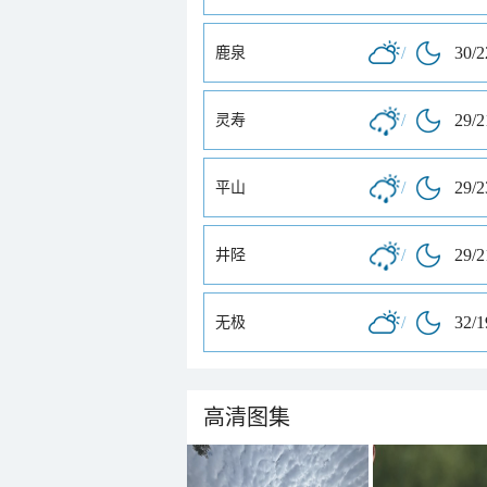
/
30/
鹿泉
/
29/
灵寿
/
29/
平山
/
29/
井陉
/
32/
无极
高清图集