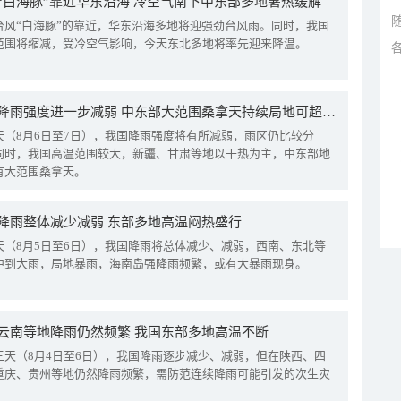
“白海豚”靠近华东沿海 冷空气南下中东部多地暑热缓解
台风“白海豚”的靠近，华东沿海多地将迎强劲台风雨。同时，我国
范围将缩减，受冷空气影响，今天东北多地将率先迎来降温。
我国降雨强度进一步减弱 中东部大范围桑拿天持续局地可超38℃
天（8月6日至7日），我国降雨强度将有所减弱，雨区仍比较分
同时，我国高温范围较大，新疆、甘肃等地以干热为主，中东部地
有大范围桑拿天。
降雨整体减少减弱 东部多地高温闷热盛行
天（8月5日至6日），我国降雨将总体减少、减弱，西南、东北等
中到大雨，局地暴雨，海南岛强降雨频繁，或有大暴雨现身。
云南等地降雨仍然频繁 我国东部多地高温不断
三天（8月4日至6日），我国降雨逐步减少、减弱，但在陕西、四
重庆、贵州等地仍然降雨频繁，需防范连续降雨可能引发的次生灾