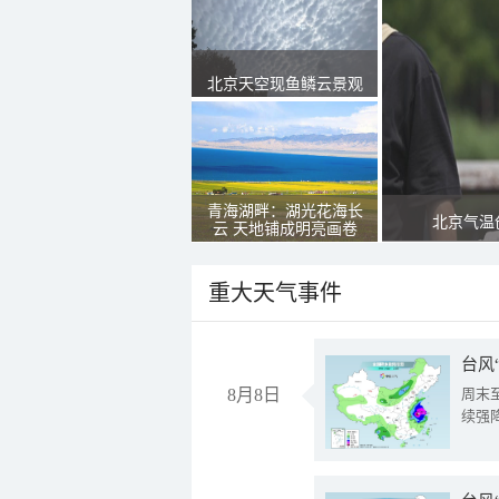
北京天空现鱼鳞云景观
青海湖畔：湖光花海长
北京气温
云 天地铺成明亮画卷
重大天气事件
台风
8月8日
周末
续强