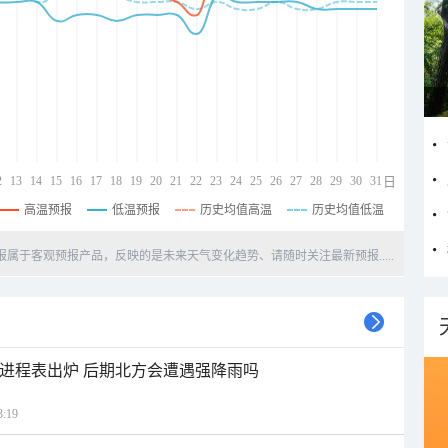
2
13
14
15
16
17
18
19
20
21
22
23
24
25
26
27
28
29
30
31
日
高温预报
低温预报
历史均值高温
历史均值低温
天预报属于客观预报产品，反映的是未来天气变化趋势、请随时关注最新预报.....
雨进程表出炉 后期北方会遭遇强降雨吗
:19