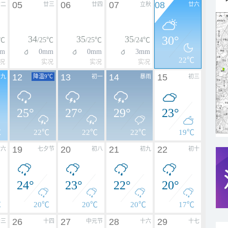
05
06
07
08
廿二
廿三
廿四
立秋
廿六
34
35
35
30°
2℃
/25℃
/25℃
/24℃
m
0mm
0mm
3mm
22℃
况
实况
实况
实况
12
13
14
15
廿九
降温9℃
初一
暴雨
初三
25°
27°
29°
23°
℃
22℃
22℃
22℃
19℃
19
20
21
22
初六
七夕节
初八
初九
初十
24°
23°
22°
20°
℃
20℃
20℃
20℃
17℃
26
27
28
29
十三
十四
中元节
十六
十七