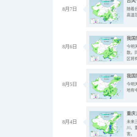
台风
8月7日
随着
高温
8月6日
今明
散。
区将
我国
8月5日
今明
地有
重庆
8月4日
未来
川、
害。