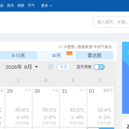
品
资讯
视频
节气
更多
11:30更新 | 数据来源 中央气象台
8-15天
40天
雷达图
蓝天预报
今天
三
四
五
六
29
30
31
01
十五
十六
十七
十八
建军节
35
33
32
32
℃
/26℃
/25℃
/25℃
/24℃
%
43%
47%
40%
52%
值
历史均值
历史均值
历史均值
历史均值