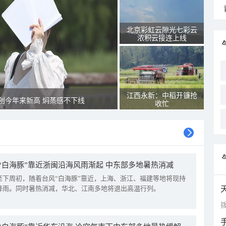
北京彩虹云隙光七彩云
浓积云接连上线
江西永新：中稻开镰抢
创今年来新高 焖蒸感不下线
收忙
“白海豚”靠近浙闽沿海风雨渐起 中东部多地暑热消减
至下周初，随着台风“白海豚”靠近，上海、浙江、福建等地将现持
降雨。同时暑热消减，华北、江南多地将退出高温行列。
拨