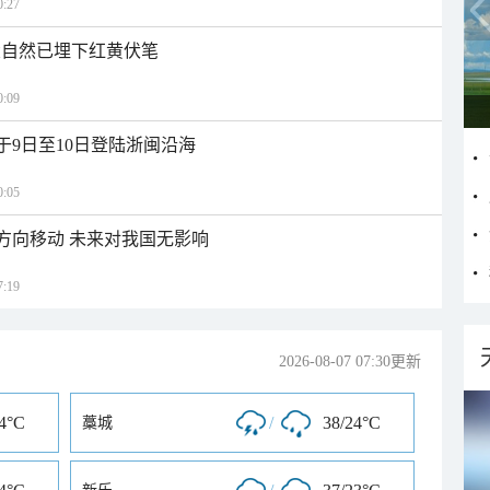
:27
大自然已埋下红黄伏笔
:09
于9日至10日登陆浙闽沿海
:05
北方向移动 未来对我国无影响
:19
2026-08-07 07:30更新
24°C
/
38/24°C
藁城