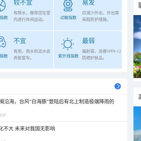
较不宜
易发
有降水，推荐您在室
应减少外出，外出需
指数
过敏指数
内进行休闲运动。
采取防护措施。
不宜
最弱
有雨，雨水和泥水会
辐射弱，涂擦SPF8-12
指数
紫外线指数
弄脏爱车。
防晒护肤品。
闽沿海，台风“白海豚”登陆后有北上制造极端降雨的
:57
变化不大 未来对我国无影响