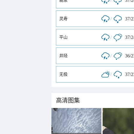
/
37/
鹿泉
/
37/
灵寿
/
37/
平山
/
36/
井陉
/
37/
无极
高清图集