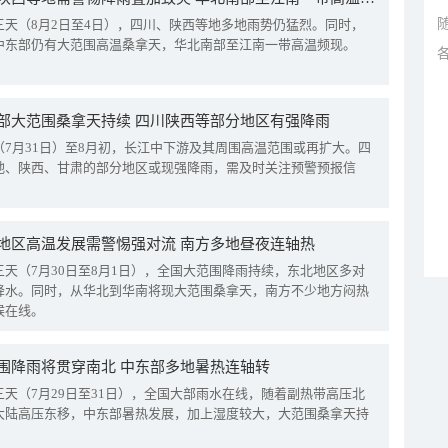
三天（8月2日至4日），四川、陕西等地多地雨势仍猛烈。同时，
中东部仍有大范围高温桑拿天，华北南部至江南一带高温频现。
部大范围桑拿天持续 四川陕西等部分地区有强降雨
（7月31日）至8月初，长江中下游及其周围高温范围或再扩大。四
地、陕西、甘肃的部分地区或现强降雨，需及时关注预警预报信
地区高温发展需警惕强对流 南方多地昼夜连轴热
三天（7月30日至8月1日），全国大范围降雨持续，东北地区多对
降水。同时，从华北到华南将现大范围桑拿天，南方不少地方闷热
候在线。
围降雨将贯穿南北 中东部多地暑热连轴转
三天（7月29日至31日），全国大部雨水在线，随着副热带高压北
大陆高压东移，中东部暑热发展，加上湿度较大，大范围桑拿天持