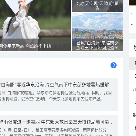
北京天空现“云隙光”景
象
台风“白海豚”来临前夕
创今年来新高 焖蒸感不下线
浙江玉环渔船回港避风
“白海豚”靠近华东沿海 冷空气南下中东部多地暑热缓解
台风“白海豚”的靠近，华东沿海多地将迎强劲台风雨。同时，我国
范围将缩减，受冷空气影响，今天东北多地将率先迎来降温。
我国降雨强度进一步减弱 中东部大范围桑拿天持续局地可超38℃
天（8月6日至7日），我国降雨强度将有所减弱，雨区仍比较分