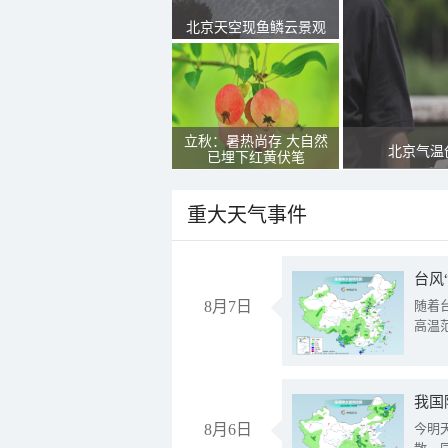
北京天空现鱼鳞云景观
立秋：暑热尚存 大自然
北京气温
已埋下红黄伏笔
重大天气事件
台风
8月7日
随着
高温
8月6日
今明