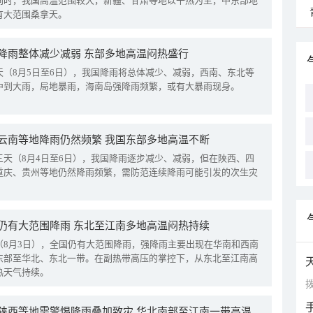
同时，我国高温范围较大，新疆、甘肃等地以干热为主，中东部地
有大范围桑拿天。
降雨整体减少减弱 东部多地高温闷热盛行
天（8月5日至6日），我国降雨将总体减少、减弱，西南、东北等
中到大雨，局地暴雨，海南岛强降雨频繁，或有大暴雨现身。
云南等地降雨仍然频繁 我国东部多地高温不断
三天（8月4日至6日），我国降雨逐步减少、减弱，但在陕西、四
重庆、贵州等地仍然降雨频繁，需防范连续降雨可能引发的次生灾
仍有大范围降雨 东北至江南多地高温闷热持续
（8月3日），全国仍有大范围降雨，强降雨主要出现在华南和西南
东部至华北、东北一带。在副热带高压的掌控下，从东北至江南高
热天气持续。
拨
四川陕西等地需警惕降雨叠加致灾 华北南部至江南一带高温频现