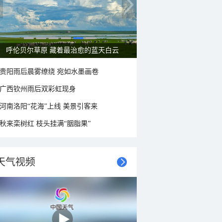
呼伦贝尔草原 藏着最治愈的蓝天白云
贵阳雨后晨雾缭绕 宛如水墨画卷
广西钦州雨后双彩虹现身
河南洛阳“花海”上线 美景引客来
秋来栾树红 枝头挂满“胭脂果”
天气视频