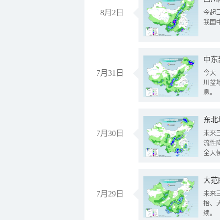
8月2日
今起
我国
中东
7月31日
今天
川盆
息。
东北
7月30日
未来
流性
全天
大范
7月29日
未来
抬、
续。