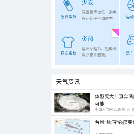
少发
感冒机率较低，避免
感冒指数
运动
长期处于空调屋中。
炎热
建议穿短衫、短裤等
穿衣指数
洗车
清凉夏季服装。
天气资讯
体型变大！直奔浙
可能
中国天气网 2026-08-07 10
台风“灿鸿”强度