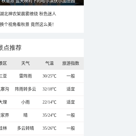
秋意浓 蓝天映衬下的哈尔滨伏尔加庄园
湖北神农架晨雾缭绕 秋色迷人
换个视角看秋景 竟然这么美！
景点推荐
景区
天气
气温
旅游指数
三亚
雷阵雨
30/25℃
一般
九寨沟
阵雨转多云
32/18℃
适宜
大理
小雨
22/14℃
适宜
张家界
晴
35/24℃
一般
桂林
多云转晴
35/26℃
一般