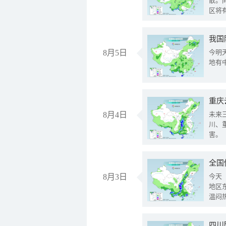
散。
区将
我国
8月5日
今明
地有
重庆
8月4日
未来
川、
害。
全国
8月3日
今天
地区
温闷