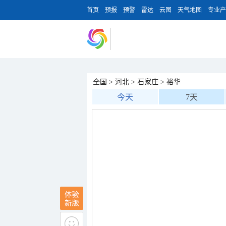
首页
预报
预警
雷达
云图
天气地图
专业产
全国
>
河北
>
石家庄
>
裕华
今天
7天