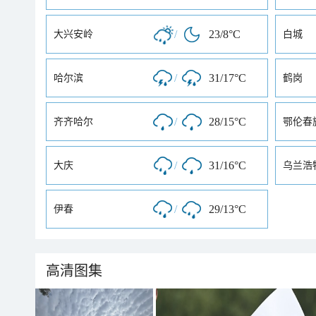
/
23/8°C
大兴安岭
白城
/
31/17°C
哈尔滨
鹤岗
/
28/15°C
齐齐哈尔
鄂伦春
/
31/16°C
大庆
乌兰浩
/
29/13°C
伊春
高清图集