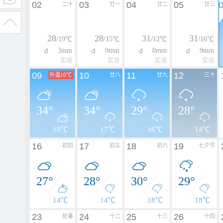
02
03
04
05
二十
廿一
廿二
廿三
28
28
31
31
/19℃
/15℃
/12℃
/16℃
3mm
0mm
0mm
9mm
实况
实况
实况
实况
09
10
11
12
升温10℃
廿八
廿九
三十
34°
34°
29°
28°
18℃
17℃
16℃
14℃
16
17
18
19
初四
初五
初六
七夕节
27°
28°
30°
29°
14℃
14℃
18℃
18℃
23
24
25
26
处暑
十二
十三
十四