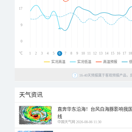
d
d
17
d
9
0
℃
1
2
3
4
5
6
7
8
9
10
11
12
13
14
15
16
17
18
实况高温
实况低温
高温预报
16-40天预报属于客观预报产品，
天气资讯
直奔华东沿海！台风白海豚影响我国
线
中国天气网 2026-08-06 11:30