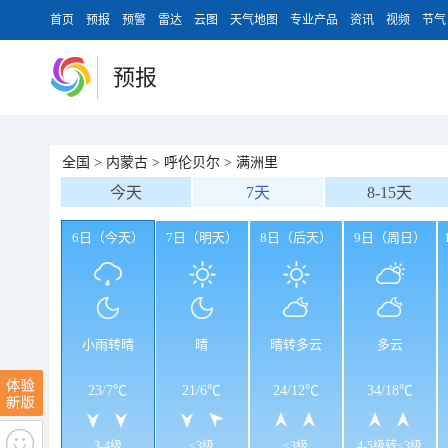
首页
预报
预警
雷达
云图
天气地图
专业产品
资讯
视频
节气
预报
全国
>
内蒙古
>
呼伦贝尔
>
满洲里
今天
7天
8-15天
6日（今天）
7日（明天）
8日（后天）
9日（周日）
小雨转晴
晴
晴转多云
多云
23
/
7℃
21
/
6℃
24
/
12℃
34
/
18℃
3-4级
<3级
<3级
4-5级转<3级