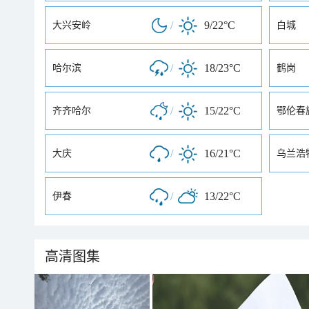
/
9/22°C
大兴安岭
白城
/
18/23°C
哈尔滨
鹤岗
/
15/22°C
齐齐哈尔
鄂伦春
/
16/21°C
大庆
乌兰浩
/
13/22°C
伊春
高清图集