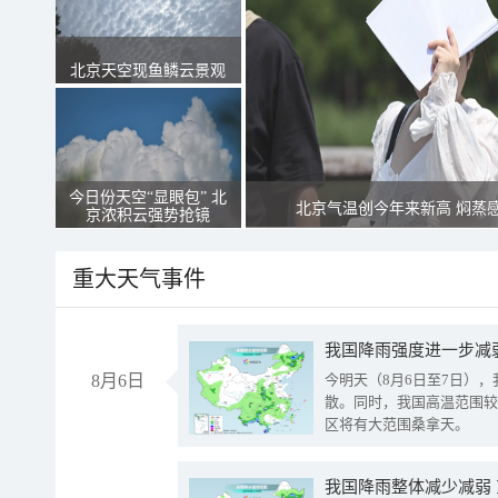
北京天空现鱼鳞云景观
今日份天空“显眼包” 北
北京气温创今年来新高 焖蒸
京浓积云强势抢镜
重大天气事件
8月6日
今明天（8月6日至7日）
散。同时，我国高温范围较
区将有大范围桑拿天。
我国降雨整体减少减弱