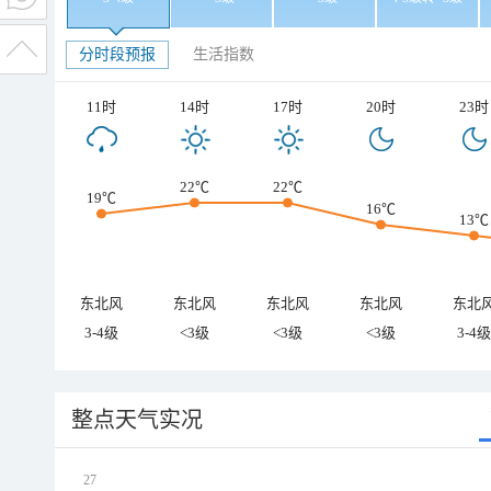
分时段预报
生活指数
11时
14时
17时
20时
23时
22℃
22℃
19℃
16℃
13℃
东北风
东北风
东北风
东北风
东北
3-4级
<3级
<3级
<3级
3-4级
整点天气实况
27