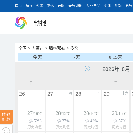
首页
预报
预警
雷达
云图
天气地图
专业产品
资讯
视频
节气
预报
全国
>
内蒙古
>
锡林郭勒
>
多伦
今天
7天
8-15天
日
一
二
三
26
27
28
29
十三
十四
十五
十六
27
28
28
29
/16℃
/15℃
/16℃
/16℃
52%
37%
43%
57%
历史均值
历史均值
历史均值
历史均值