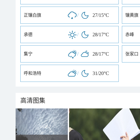
/
27/15°C
正镶白旗
镶黄旗
/
28/17°C
承德
赤峰
/
28/17°C
集宁
张家口
/
31/20°C
呼和浩特
高清图集