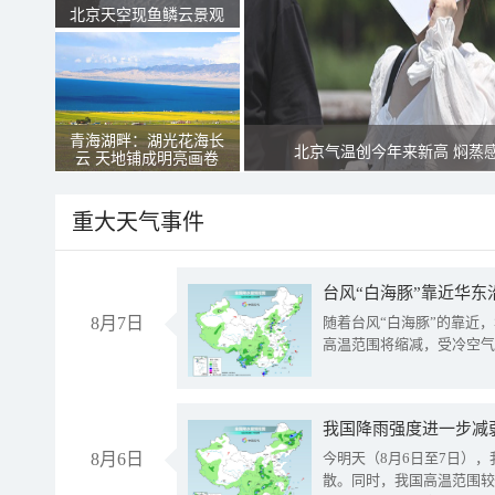
北京天空现鱼鳞云景观
青海湖畔：湖光花海长
北京气温创今年来新高 焖蒸
云 天地铺成明亮画卷
重大天气事件
台风“白海豚”靠近华东
8月7日
随着台风“白海豚”的靠近
高温范围将缩减，受冷空气
8月6日
今明天（8月6日至7日）
散。同时，我国高温范围较