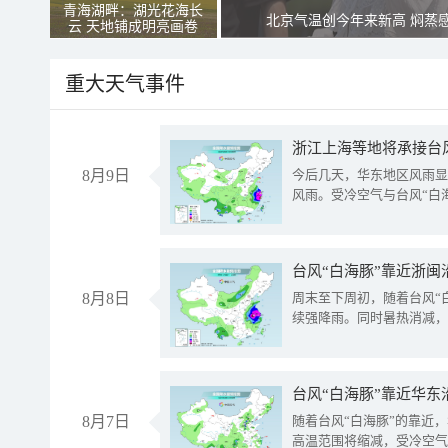
青海湖畔：湖光花海长
北京气温创今年来新高 焖蒸
云 天地铺成明亮画卷
重大天气事件
浙江上海等地将承接台风
8月9日
今后几天，华东地区风雨显
风雨。受冷空气与台风“白
台风“白海豚”靠近浙闽
8月8日
周末至下周初，随着台风“
续强降雨。同时暑热消减，
台风“白海豚”靠近华东
8月7日
随着台风“白海豚”的靠近
高温范围将缩减，受冷空气