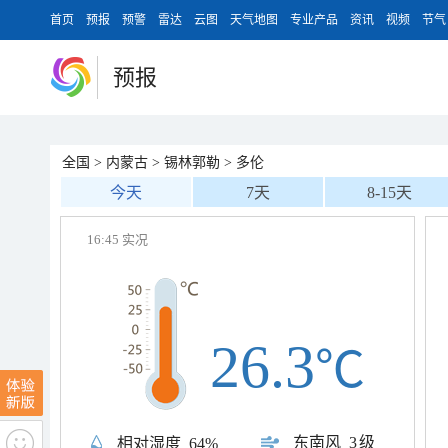
首页
预报
预警
雷达
云图
天气地图
专业产品
资讯
视频
节气
预报
全国
>
内蒙古
>
锡林郭勒
>
多伦
今天
7天
8-15天
16:45 实况
26.3
℃
东南风
3级
相对湿度
64%