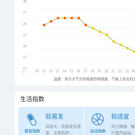
30
27
24
21
18
15
12
10
11
12
13
14
15
16
17
18
19
20
21
22
23
0
℃
温度：表示大气冷热程度的物理量，气象上给出的温
生活指数
较易发
较适宜
风较大，较易发生感
风力稍强，推
感冒指数
运动指数
冒，注意防护。
行室内运动。