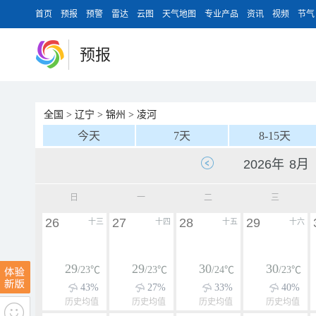
首页
预报
预警
雷达
云图
天气地图
专业产品
资讯
视频
节气
预报
全国
>
辽宁
>
锦州
>
凌河
今天
7天
8-15天
日
一
二
三
26
27
28
29
十三
十四
十五
十六
29
29
30
30
/23℃
/23℃
/24℃
/23℃
43%
27%
33%
40%
历史均值
历史均值
历史均值
历史均值