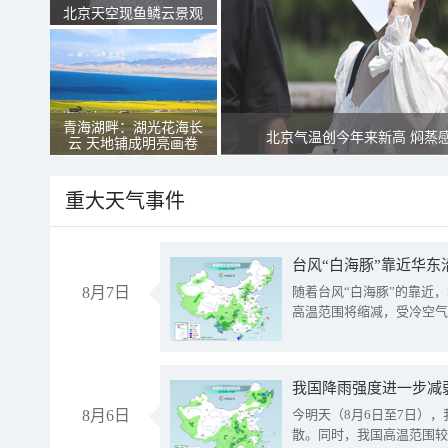
北京天空现鱼鳞云景观
青海湖畔：湖光花海长
北京气温创今年来新高 焖蒸
云 天地铺成明亮画卷
重大天气事件
台风“白海豚”靠近华东
8月7日
随着台风“白海豚”的靠近
高温范围将缩减，受冷空气
8月6日
今明天（8月6日至7日）
散。同时，我国高温范围较