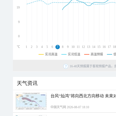
d
d
19
d
9
0
℃
1
2
3
4
5
6
7
8
9
10
11
12
13
14
15
16
17
18
实况高温
实况低温
高温预报
16-40天预报属于客观预报产品，
天气资讯
台风“灿鸿”将向西北方向移动 未来
中国天气网 2026-08-07 18:10