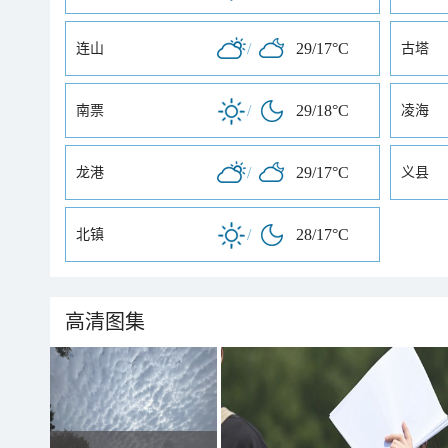
/
29/17°C
连山
古塔
/
29/18°C
南票
凌海
/
29/17°C
龙港
义县
/
28/17°C
北镇
高清图集