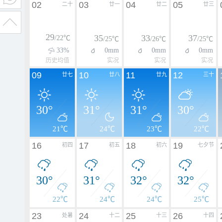
02
03
04
05
二十
廿一
廿二
廿三
29
35
33
37
/22℃
/25℃
/26℃
/25℃
33%
0mm
0mm
0mm
历史均值
实况
实况
实况
09
10
11
12
廿七
廿八
廿九
三十
30°
31°
31°
30°
21℃
24℃
23℃
22℃
16
17
18
19
初四
初五
初六
七夕节
30°
31°
32°
32°
22℃
24℃
24℃
25℃
23
24
25
26
处暑
十二
十三
十四