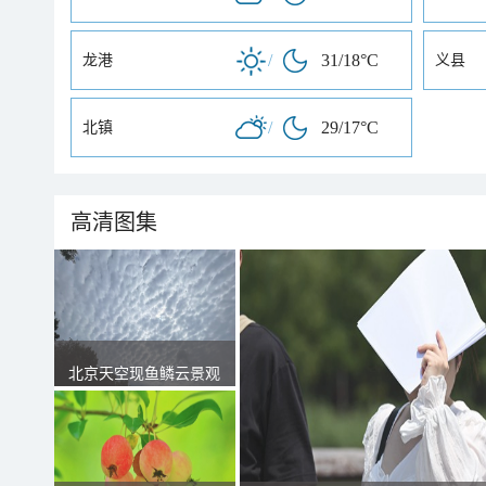
/
31/18°C
龙港
义县
/
29/17°C
北镇
高清图集
北京天空现鱼鳞云景观