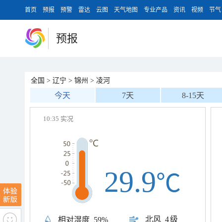
首页
预报
预警
雷达
云图
天气地图
专业产品
资讯
视频
节气
预报
全国
>
辽宁
>
锦州
>
凌河
今天
7天
8-15天
10:35 实况
29.9
℃
北风
4级
相对湿度
59%