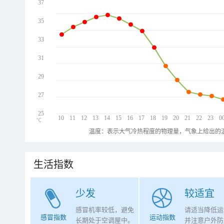
37
35
33
31
29
27
25
10
11
12
13
14
15
16
17
18
19
20
21
22
23
0
℃
温度：表示大气冷热程度的物理量，气象上给出的温
生活指数
少发
较适宜
感冒机率较低，避免
请适当降低运
感冒指数
运动指数
长期处于空调屋中。
并注意户外防