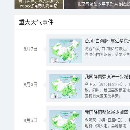
青海湖畔：湖光花海长
北京气温创今年来新高 焖蒸
云 天地铺成明亮画卷
重大天气事件
台风“白海豚”靠近华东
8月7日
随着台风“白海豚”的靠近
高温范围将缩减，受冷空气
8月6日
今明天（8月6日至7日）
散。同时，我国高温范围较
区将有大范围桑拿天。
我国降雨整体减少减弱
8月5日
今明天（8月5日至6日）
地有中到大雨，局地暴雨，