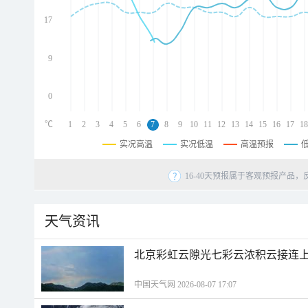
d
d
17
d
9
0
℃
1
2
3
4
5
6
7
8
9
10
11
12
13
14
15
16
17
18
实况高温
实况低温
高温预报
16-40天预报属于客观预报产品，
天气资讯
北京彩虹云隙光七彩云浓积云接连
中国天气网 2026-08-07 17:07