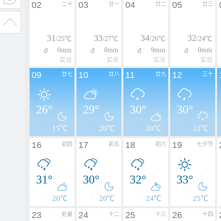
02
03
04
05
二十
廿一
廿二
廿三
31
33
34
32
/25℃
/27℃
/26℃
/24℃
0mm
0mm
9mm
0mm
实况
实况
实况
实况
09
10
11
12
廿七
廿八
廿九
三十
26°
29°
30°
30°
15℃
20℃
20℃
21℃
16
17
18
19
初四
初五
初六
七夕节
31°
30°
32°
33°
20℃
20℃
24℃
25℃
23
24
25
26
处暑
十二
十三
十四