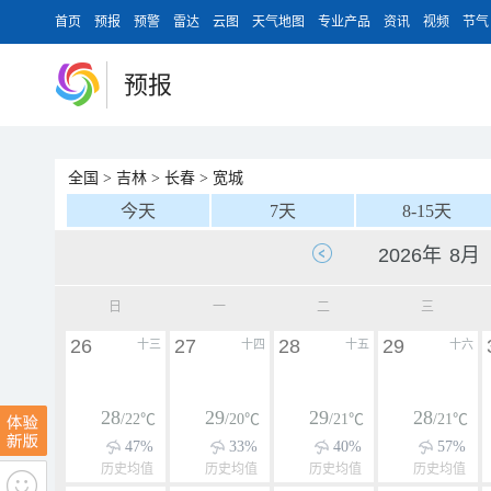
首页
预报
预警
雷达
云图
天气地图
专业产品
资讯
视频
节气
预报
全国
>
吉林
>
长春
>
宽城
今天
7天
8-15天
日
一
二
三
26
27
28
29
十三
十四
十五
十六
28
29
29
28
/22℃
/20℃
/21℃
/21℃
47%
33%
40%
57%
历史均值
历史均值
历史均值
历史均值