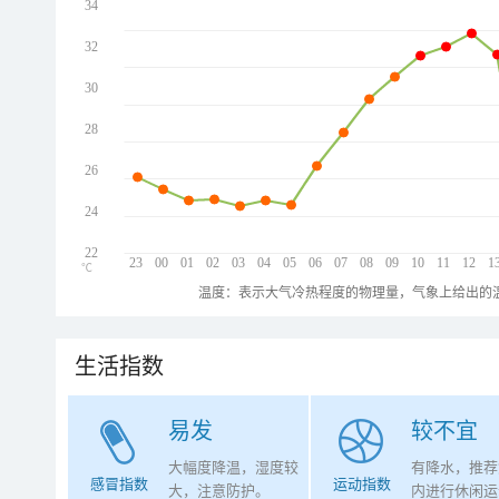
34
32
30
28
26
24
22
23
00
01
02
03
04
05
06
07
08
09
10
11
12
1
℃
温度：表示大气冷热程度的物理量，气象上给出的温
生活指数
易发
较不宜
大幅度降温，湿度较
有降水，推荐
感冒指数
运动指数
大，注意防护。
内进行休闲运