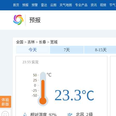
首页
预报
预警
雷达
云图
天气地图
专业产品
资讯
视频
节气
预报
全国
>
吉林
>
长春
>
宽城
今天
7天
8-15天
23:55 实况
23.3
℃
北风
2级
相对湿度
92%