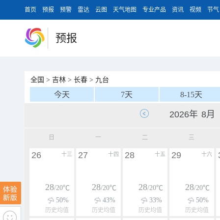
首页
预报
预警
雷达
云图
天气地图
专业产品
资讯
视频
节气
预报
全国
>
吉林
>
长春
>
九台
今天
7天
8-15天
日
一
二
三
26
27
28
29
十三
十四
十五
十六
28
28
28
28
/20℃
/20℃
/20℃
/20℃
50%
43%
33%
50%
历史均值
历史均值
历史均值
历史均值