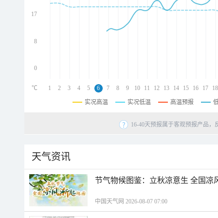
d
d
17
d
8
0
℃
1
2
3
4
5
6
7
8
9
10
11
12
13
14
15
16
17
18
实况高温
实况低温
高温预报
16-40天预报属于客观预报产品，
天气资讯
节气物候图鉴：立秋凉意生 全国凉
中国天气网 2026-08-07 07:00