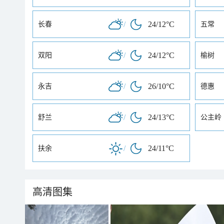
/
24/12°C
长春
五常
/
24/12°C
双阳
榆树
/
26/10°C
永吉
德惠
/
24/13°C
舒兰
公主岭
/
24/11°C
扶余
高清图集