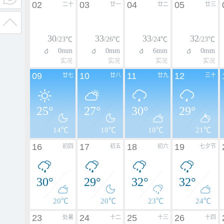
02
03
04
05
二十
廿一
廿二
廿三
30
33
33
32
/23℃
/26℃
/24℃
/23℃
0mm
0mm
6mm
0mm
实况
实况
实况
实况
09
10
11
12
廿七
廿八
廿九
三十
25°
27°
30°
29°
14℃
18℃
18℃
21℃
16
17
18
19
初四
初五
初六
七夕节
30°
29°
32°
32°
20℃
20℃
23℃
24℃
23
24
25
26
处暑
十二
十三
十四