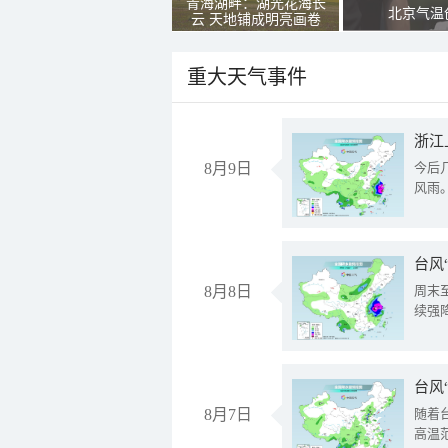
青海湖畔：湖光花海长
北京气温
云 天地铺成明亮画卷
重大天气事件
浙江
8月9日
今后
风雨
台风
8月8日
周末
续强
台风
8月7日
随着
高温