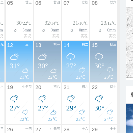
05
06
07
08
廿二
廿三
廿四
立秋
廿六
30
32
21
23
4℃
/22℃
/14℃
/10℃
/12℃
m
5mm
9mm
0mm
0mm
况
实况
实况
实况
实况
12
13
14
15
廿九
三十
初一
初二
初三
31°
30°
27°
30°
℃
21℃
22℃
22℃
23℃
19
20
21
22
初六
七夕节
初八
初九
初十
27°
27°
29°
30°
℃
22℃
22℃
22℃
24℃
26
27
28
29
十三
十四
中元节
十六
十七