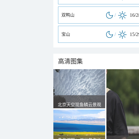
/
16/
双鸭山
/
15/
宝山
高清图集
北京天空现鱼鳞云景观