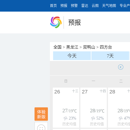
首页
预报
预警
雷达
云图
天气地图
专业产
预报
全国
>
黑龙江
>
双鸭山
>
四方台
今天
7天
日
一
二
26
27
28
十三
十四
27
28
28
/19℃
/19℃
/19
23%
52%
47
历史均值
历史均值
历史均