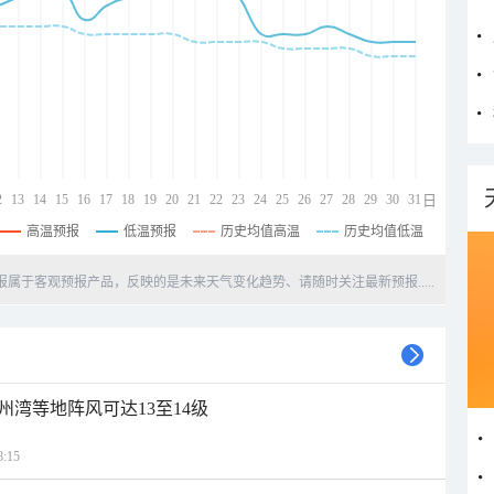
2
13
14
15
16
17
18
19
20
21
22
23
24
25
26
27
28
29
30
31
日
高温预报
低温预报
历史均值高温
历史均值低温
天预报属于客观预报产品，反映的是未来天气变化趋势、请随时关注最新预报.....
州湾等地阵风可达13至14级
:15