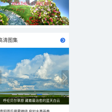
高清图集
呼伦贝尔草原 藏着最治愈的蓝天白云
贵阳雨后晨雾缭绕 宛如水墨画卷