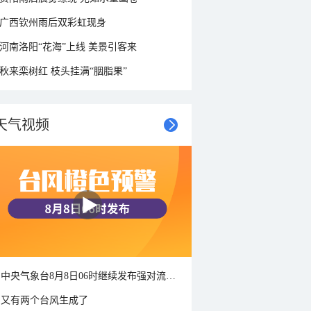
广西钦州雨后双彩虹现身
河南洛阳“花海”上线 美景引客来
秋来栾树红 枝头挂满“胭脂果”
天气视频
中央气象台8月8日06时继续发布强对流天气蓝色预警
又有两个台风生成了