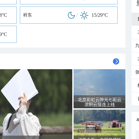
28°C
/
15/29°C
岭东
29°C
北京彩虹云隙光七彩云
浓积云接连上线