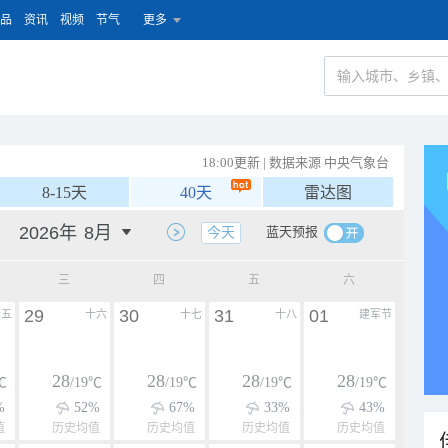
品
资讯
视频
节气
更多
18:00更新 | 数据来源 中央气象台
8-15天
40天
雷达图
蓝天预报
今天
三
四
五
六
29
30
31
01
十五
十六
十七
十八
建军节
28
28
28
28
℃
/19℃
/19℃
/19℃
/19℃
%
52%
67%
33%
43%
值
历史均值
历史均值
历史均值
历史均值