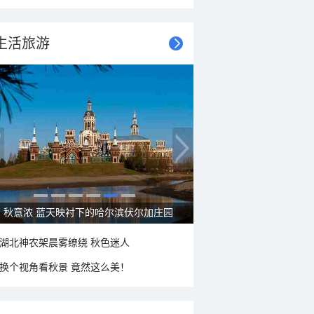
生活旅游
秋意浓 蓝天映衬下的哈尔滨伏尔加庄园
湖北神农架晨雾缭绕 秋色迷人
换个视角看秋景 竟然这么美！