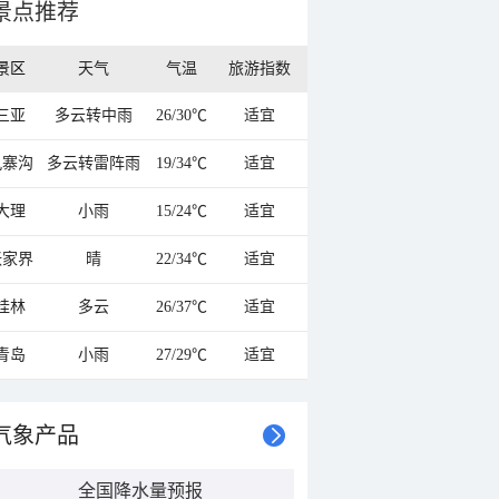
景点推荐
景区
天气
气温
旅游指数
三亚
多云转中雨
26/30℃
适宜
九寨沟
多云转雷阵雨
19/34℃
适宜
大理
小雨
15/24℃
适宜
张家界
晴
22/34℃
适宜
桂林
多云
26/37℃
适宜
青岛
小雨
27/29℃
适宜
气象产品
全国降水量预报