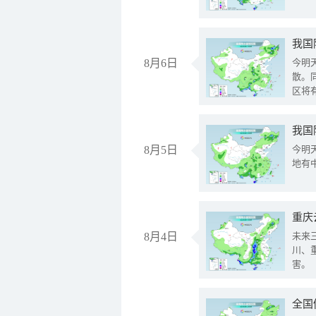
8月6日
今明
散。
区将
我国
8月5日
今明
地有
重庆
8月4日
未来
川、
害。
全国