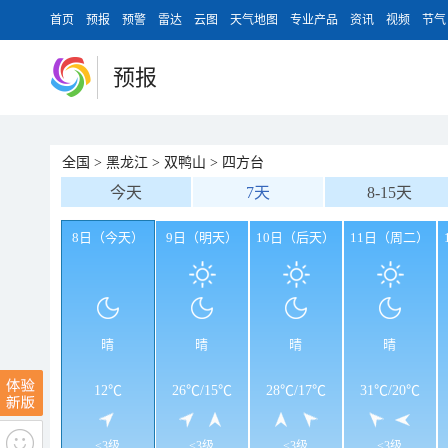
首页
预报
预警
雷达
云图
天气地图
专业产品
资讯
视频
节气
预报
全国
>
黑龙江
>
双鸭山
>
四方台
今天
7天
8-15天
8日（今天）
9日（明天）
10日（后天）
11日（周二）
晴
晴
晴
晴
12℃
26℃
/
15℃
28℃
/
17℃
31℃
/
20℃
<3级
<3级
<3级
<3级