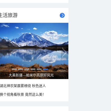
生活旅游
大美新疆—帕米尔高原好风光
湖北神农架晨雾缭绕 秋色迷人
换个视角看秋景 竟然这么美！