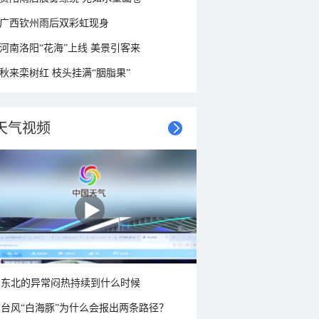
广西钦州雨后双彩虹现身
河南洛阳“花海”上线 美景引客来
秋来栾树红 枝头挂满“胭脂果”
天气视频
东北的异常闷热持续到什么时候
台风“白海豚”为什么会报出两条路径？