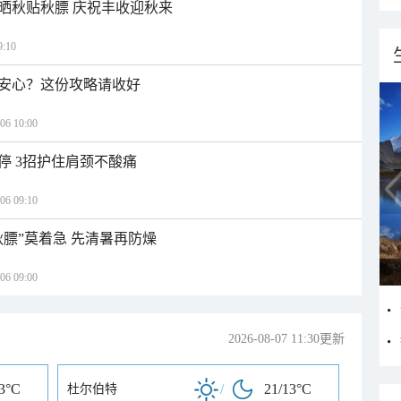
晒秋贴秋膘 庆祝丰收迎秋来
:10
安心？这份攻略请收好
 10:00
停 3招护住肩颈不酸痛
 09:10
秋膘”莫着急 先清暑再防燥
 09:00
2026-08-07 11:30更新
13°C
/
21/13°C
杜尔伯特