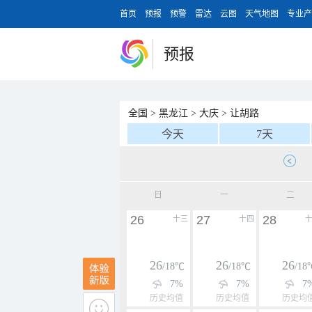
首页
预报
预警
雷达
云图
天气地图
专业产
预报
全国
>
黑龙江
>
大庆
>
让胡路
今天
7天
日
一
二
26
27
28
十三
十四
26
26
26
/18℃
/18℃
/18
7%
7%
7
历史均值
历史均值
历史均