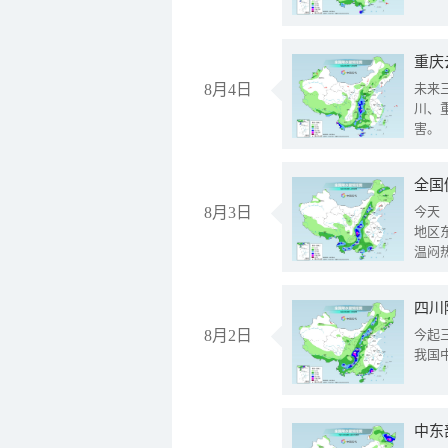
重庆
8月4日
未来
川、
害。
全国
8月3日
今天
地区
温闷
8月2日
今起
我国
中东