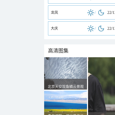
/
22/
龙凤
/
22/
大庆
高清图集
北京天空现鱼鳞云景观