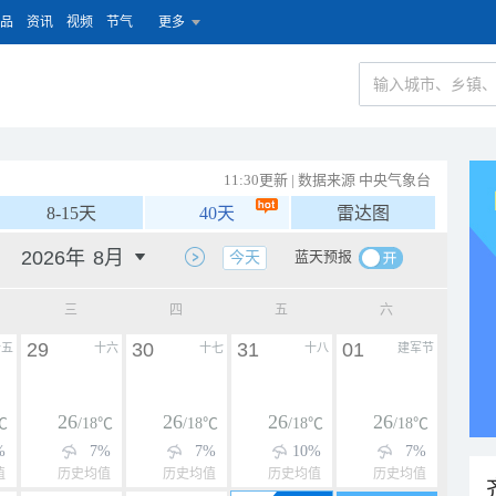
品
资讯
视频
节气
更多
11:30更新 | 数据来源 中央气象台
8-15天
40天
雷达图
蓝天预报
今天
三
四
五
六
29
30
31
01
十五
十六
十七
十八
建军节
26
26
26
26
℃
/18℃
/18℃
/18℃
/18℃
%
7%
7%
10%
7%
值
历史均值
历史均值
历史均值
历史均值