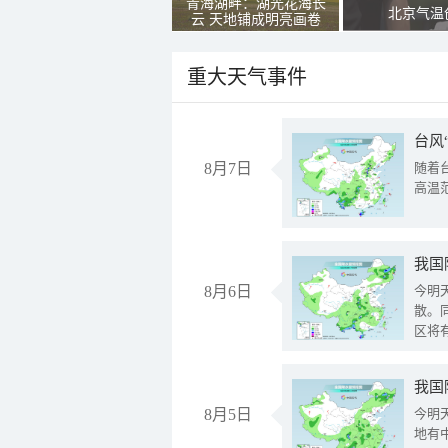
青海湖畔：湖光花海长
北京气温
云 天地铺成明亮画卷
重大天气事件
台风
8月7日
随着
高温
8月6日
今明
散。
区将
我国
8月5日
今明
地有