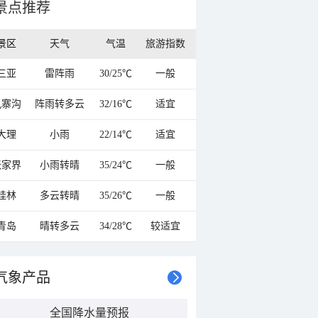
景点推荐
景区
天气
气温
旅游指数
三亚
雷阵雨
30/25℃
一般
九寨沟
阵雨转多云
32/16℃
适宜
大理
小雨
22/14℃
适宜
张家界
小雨转晴
35/24℃
一般
桂林
多云转晴
35/26℃
一般
青岛
晴转多云
34/28℃
较适宜
气象产品
全国降水量预报