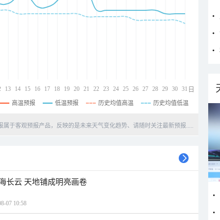
2
13
14
15
16
17
18
19
20
21
22
23
24
25
26
27
28
29
30
31
日
高温预报
低温预报
历史均值高温
历史均值低温
天预报属于客观预报产品，反映的是未来天气变化趋势、请随时关注最新预报.....
海长云 天地铺成明亮画卷
07 10:58