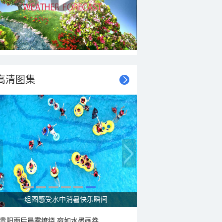
高清图集
一组图感受水中消暑快乐瞬间
贵阳雨后晨雾缭绕 宛如水墨画卷