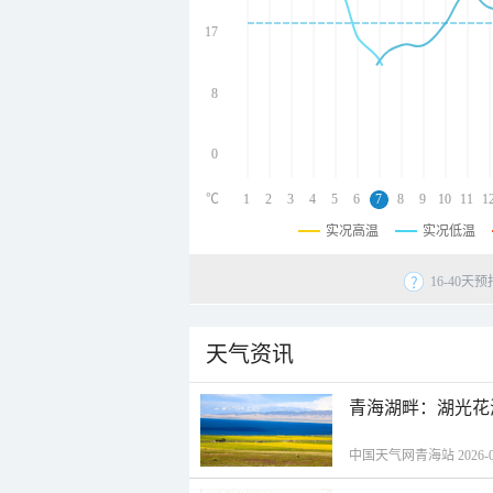
undefined
undefined
17
undefined
8
0
℃
1
2
3
4
5
6
7
8
9
10
11
1
实况高温
实况低温
16-40
天气资讯
青海湖畔：湖光花
中国天气网青海站 2026-08-