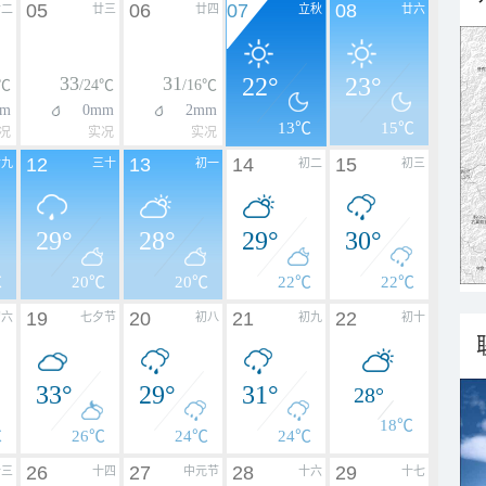
05
06
07
08
廿二
廿三
廿四
立秋
廿六
33
31
22°
23°
4℃
/24℃
/16℃
m
0mm
2mm
13℃
15℃
况
实况
实况
12
13
14
15
廿九
三十
初一
初二
初三
29°
28°
29°
30°
℃
20℃
20℃
22℃
22℃
19
20
21
22
初六
七夕节
初八
初九
初十
33°
29°
31°
28°
18℃
℃
26℃
24℃
24℃
26
27
28
29
十三
十四
中元节
十六
十七