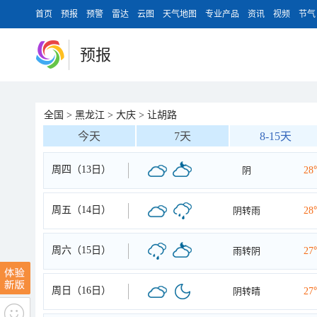
首页
预报
预警
雷达
云图
天气地图
专业产品
资讯
视频
节气
预报
全国
>
黑龙江
>
大庆
>
让胡路
今天
7天
8-15天
周四（13日）
阴
28
周五（14日）
阴转雨
28
周六（15日）
雨转阴
27
周日（16日）
阴转晴
27