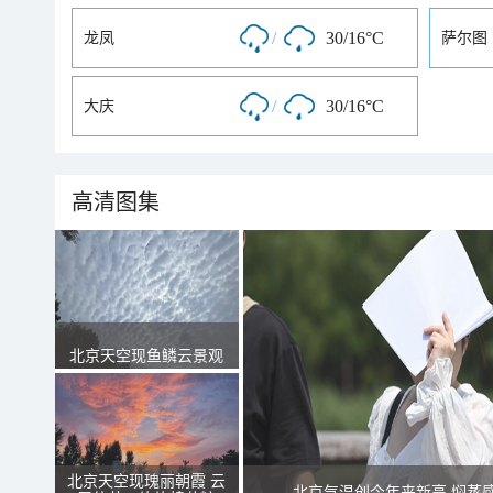
/
30/16°C
龙凤
萨尔图
/
30/16°C
大庆
高清图集
北京天空现鱼鳞云景观
北京天空现瑰丽朝霞 云
北京气温创今年来新高 焖蒸