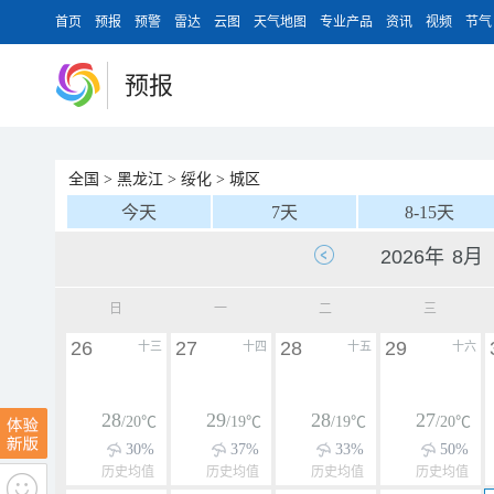
首页
预报
预警
雷达
云图
天气地图
专业产品
资讯
视频
节气
预报
全国
>
黑龙江
>
绥化
>
城区
今天
7天
8-15天
日
一
二
三
26
27
28
29
十三
十四
十五
十六
28
29
28
27
/20℃
/19℃
/19℃
/20℃
30%
37%
33%
50%
历史均值
历史均值
历史均值
历史均值