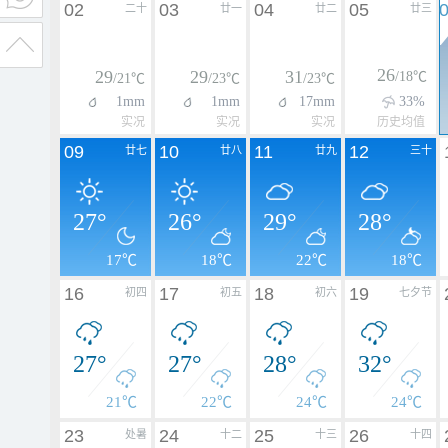
02
03
04
05
二十
廿一
廿二
廿三
26
29
29
31
/18℃
/21℃
/23℃
/23℃
1mm
1mm
17mm
33%
实况
实况
实况
历史均值
09
10
11
12
廿七
廿八
廿九
三十
27°
26°
29°
28°
17℃
18℃
22℃
18℃
16
17
18
19
初四
初五
初六
七夕节
27°
27°
28°
32°
21℃
22℃
24℃
24℃
23
24
25
26
处暑
十二
十三
十四