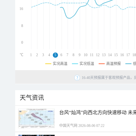
d
d
16
d
8
0
℃
1
2
3
4
5
6
7
8
9
10
11
12
13
14
15
16
17
18
实况高温
实况低温
高温预报
16-40天预报属于客观预报产品，
天气资讯
台风“灿鸿”向西北方向快速移动 未
中国天气网 2026-08-06 07:22