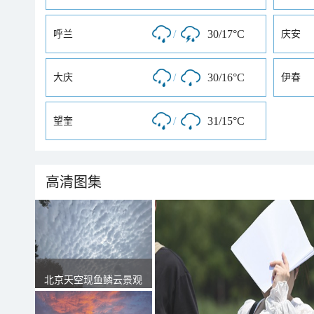
/
30/17°C
呼兰
庆安
/
30/16°C
大庆
伊春
/
31/15°C
望奎
高清图集
北京天空现鱼鳞云景观