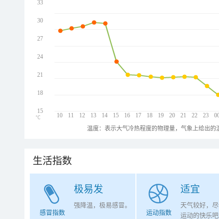
33
30
27
24
21
18
15
10
11
12
13
14
15
16
17
18
19
20
21
22
23
0
℃
温度：表示大气冷热程度的物理量，气象上给出的温
生活指数
极易发
适宜
强降温，极易感冒。
天气较好，尽
感冒指数
运动指数
运动的快乐吧