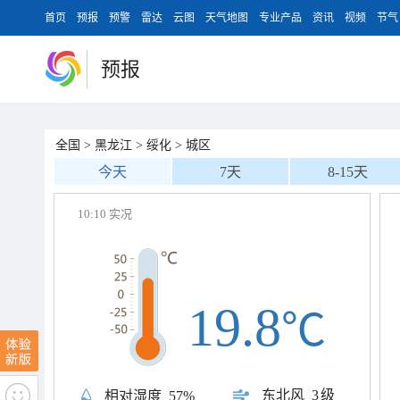
首页
预报
预警
雷达
云图
天气地图
专业产品
资讯
视频
节气
预报
全国
>
黑龙江
>
绥化
>
城区
今天
7天
8-15天
10:10 实况
19.8
℃
东北风
3级
相对湿度
57%