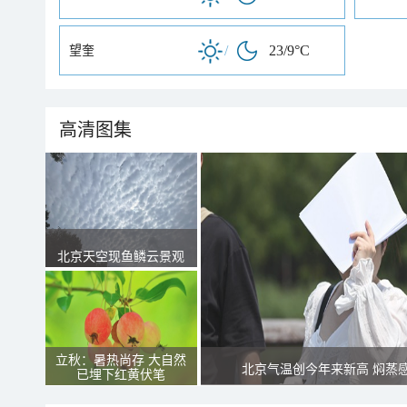
/
23/9°C
望奎
高清图集
北京天空现鱼鳞云景观
立秋：暑热尚存 大自然
北京气温创今年来新高 焖蒸
已埋下红黄伏笔