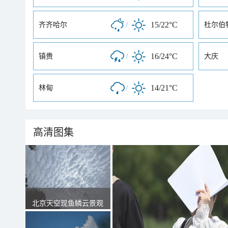
/
15/22°C
齐齐哈尔
杜尔伯
/
16/24°C
镇赉
大庆
/
14/21°C
林甸
高清图集
北京天空现鱼鳞云景观