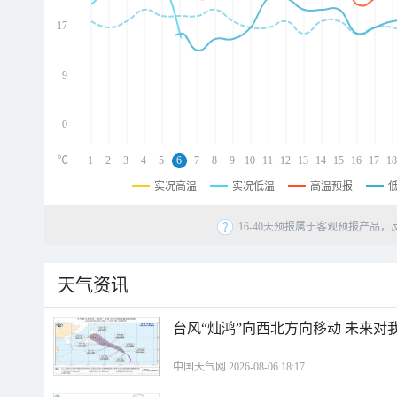
d
d
17
d
9
0
℃
1
2
3
4
5
6
7
8
9
10
11
12
13
14
15
16
17
18
实况高温
实况低温
高温预报
16-40天预报属于客观预报产品，
天气资讯
台风“灿鸿”向西北方向移动 未来对
中国天气网 2026-08-06 18:17