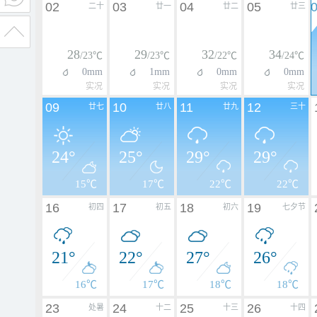
02
03
04
05
二十
廿一
廿二
廿三
28
29
32
34
/23℃
/23℃
/22℃
/24℃
0mm
1mm
0mm
0mm
实况
实况
实况
实况
09
10
11
12
廿七
廿八
廿九
三十
24°
25°
29°
29°
15℃
17℃
22℃
22℃
16
17
18
19
初四
初五
初六
七夕节
21°
22°
27°
26°
16℃
17℃
18℃
18℃
23
24
25
26
处暑
十二
十三
十四