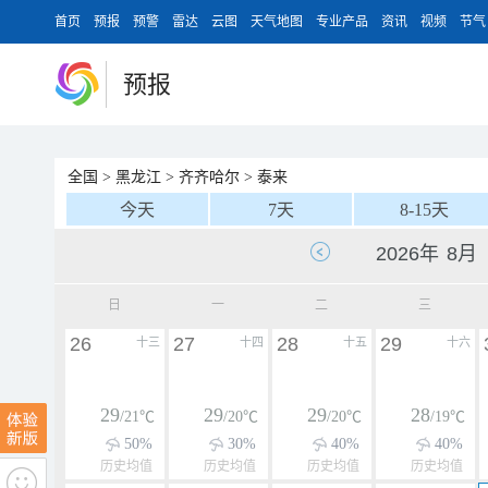
首页
预报
预警
雷达
云图
天气地图
专业产品
资讯
视频
节气
预报
全国
>
黑龙江
>
齐齐哈尔
>
泰来
今天
7天
8-15天
日
一
二
三
26
27
28
29
十三
十四
十五
十六
29
29
29
28
/21℃
/20℃
/20℃
/19℃
50%
30%
40%
40%
历史均值
历史均值
历史均值
历史均值