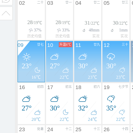
02
03
04
05
二十
廿一
廿二
廿三
28
28
31
30
/19℃
/19℃
/22℃
/22℃
37%
33%
48mm
1mm
历史均值
历史均值
实况
实况
09
10
11
12
廿七
升温6℃
廿九
三十
23°
27°
30°
30°
16℃
22℃
23℃
23℃
16
17
18
19
初四
初五
初六
七夕节
27°
30°
32°
35°
20℃
22℃
24℃
22℃
23
24
25
26
处暑
十二
十三
十四