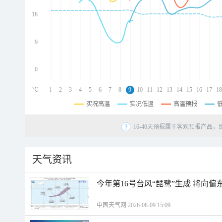
d
d
18
d
9
0
℃
1
2
3
4
5
6
7
8
9
10
11
12
13
14
15
16
17
18
实况高温
实况低温
高温预报
16-40天预报属于客观预报产品，
天气资讯
今年第16号台风“琵鹭”生成 将向
中国天气网 2026-08-09 15:09