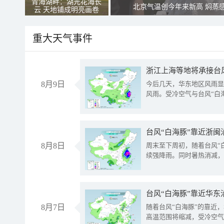
青海湖畔：湖光花海长
北京气温创今年来新高 焖蒸
云 天地铺成明亮画卷
重大天气事件
浙江上海等地将承接台风
8月9日
今后几天，华东地区风雨显
风雨。受冷空气与台风“白
台风“白海豚”靠近浙闽
8月8日
周末至下周初，随着台风“
续强降雨。同时暑热消减，
台风“白海豚”靠近华东
8月7日
随着台风“白海豚”的靠近
高温范围将缩减，受冷空气