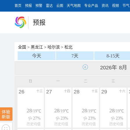
首页
预报
预警
雷达
云图
天气地图
专业产品
资讯
视频
节气
预报
全国
>
黑龙江
>
哈尔滨
>
松北
今天
7天
8-15天
日
一
二
三
26
27
28
29
十三
十四
十五
十六
28
28
28
28
/19℃
/19℃
/19℃
/19℃
27%
23%
23%
23%
历史均值
历史均值
历史均值
历史均值