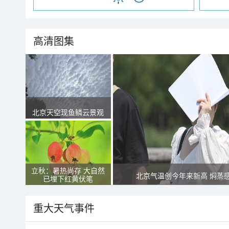
高清图集
北京天空现鱼鳞云景观
立秋：暑热尚存 大自然
北京气温创今年来新高 焖蒸
已埋下红黄伏笔
重大天气事件