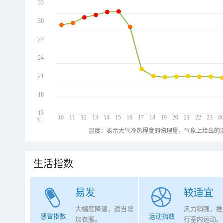
33
30
27
24
21
18
15
10
11
12
13
14
15
16
17
18
19
20
21
22
23
0
℃
温度：表示大气冷热程度的物理量，气象上给出的温
生活指数
易发
较适宜
大幅度降温，适当增
风力稍强，推
感冒指数
运动指数
加衣服。
行室内运动。