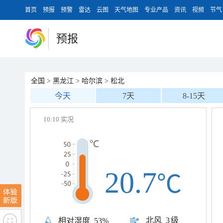
首页
预报
预警
雷达
云图
天气地图
专业产品
资讯
视频
节气
预报
全国
>
黑龙江
>
哈尔滨
>
松北
今天
7天
8-15天
10:10 实况
20.7
℃
北风
3级
相对湿度
53%