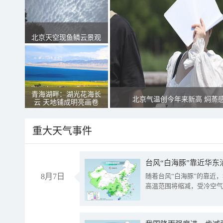
北京天空现鱼鳞云景观
青海湖畔：湖光花海长
北京气温创今年来新高 焖蒸
云 天地铺成明亮画卷
重大天气事件
台风“白海豚”靠近华东
8月7日
随着台风“白海豚”的靠近
高温范围将缩减，受冷空气