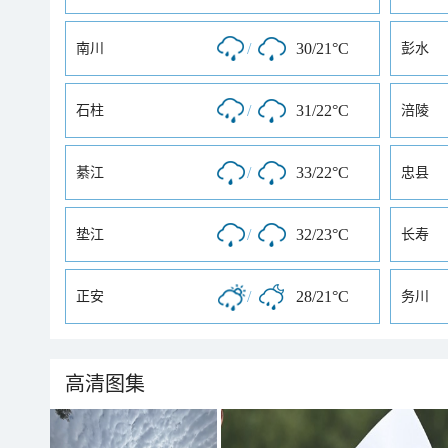
/
30/21°C
南川
彭水
/
31/22°C
石柱
涪陵
/
33/22°C
綦江
忠县
/
32/23°C
垫江
长寿
/
28/21°C
正安
务川
高清图集