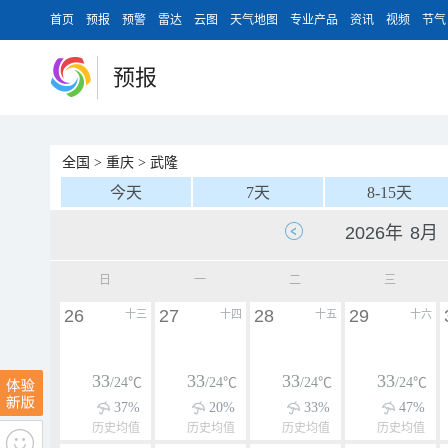
首页
预报
预警
雷达
云图
天气地图
专业产品
资讯
视频
节气
预报
全国
>
重庆
>
武隆
今天
7天
8-15天
日
一
二
三
26
27
28
29
十三
十四
十五
十六
33
33
33
33
/24℃
/24℃
/24℃
/24℃
37%
20%
33%
47%
历史均值
历史均值
历史均值
历史均值