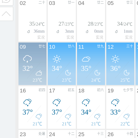
02
03
04
05
二十
廿一
廿二
廿三
35
27
28
34
/24℃
/23℃
/23℃
/24℃
36mm
3mm
0mm
1mm
实况
实况
实况
实况
09
10
11
12
廿七
廿八
廿九
三十
32°
34°
35°
36°
23℃
23℃
24℃
25℃
16
17
18
19
初四
初五
初六
七夕节
37°
37°
34°
33°
21℃
21℃
21℃
22℃
23
24
25
26
处暑
十二
十三
十四