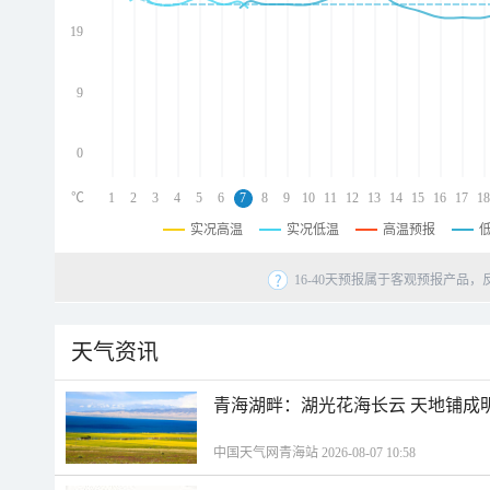
d
d
19
d
9
0
℃
1
2
3
4
5
6
7
8
9
10
11
12
13
14
15
16
17
18
实况高温
实况低温
高温预报
16-40天预报属于客观预报产品，
天气资讯
青海湖畔：湖光花海长云 天地铺成
中国天气网青海站 2026-08-07 10:58