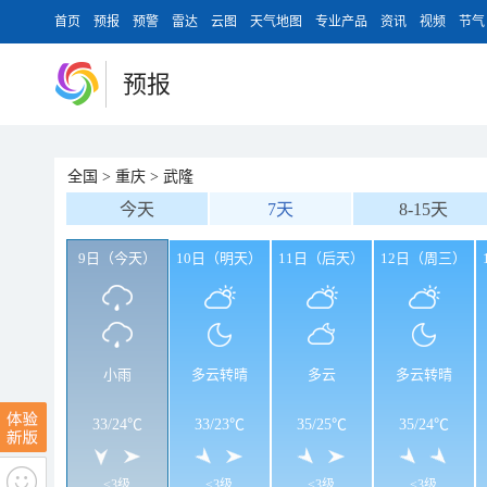
首页
预报
预警
雷达
云图
天气地图
专业产品
资讯
视频
节气
预报
全国
>
重庆
>
武隆
今天
7天
8-15天
9日（今天）
10日（明天）
11日（后天）
12日（周三）
小雨
多云转晴
多云
多云转晴
33
/
24℃
33
/
23℃
35
/
25℃
35
/
24℃
<3级
<3级
<3级
<3级