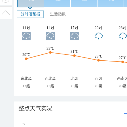
分时段预报
生活指数
11时
14时
17时
20时
23时
33℃
31℃
29℃
28℃
27℃
东北风
西北风
北风
西风
西南
<3级
<3级
<3级
<3级
<3级
整点天气实况
35