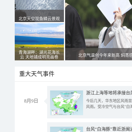
北京天空现鱼鳞云景观
青海湖畔：湖光花海长
北京气温创今年来新高 焖蒸
云 天地铺成明亮画卷
重大天气事件
浙江上海等地将承接台风
8月9日
今后几天，华东地区风雨显
风雨。受冷空气与台风“白
台风“白海豚”靠近浙闽