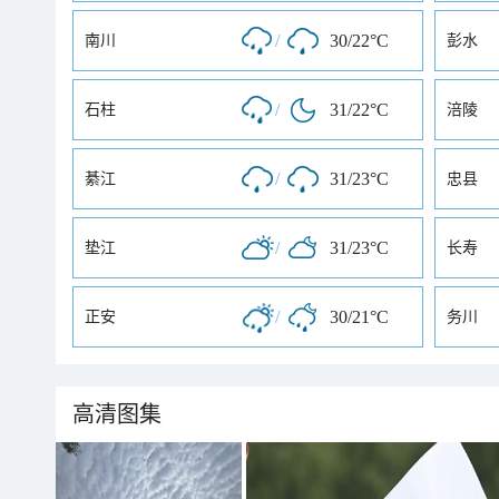
/
30/22°C
南川
彭水
/
31/22°C
石柱
涪陵
/
31/23°C
綦江
忠县
/
31/23°C
垫江
长寿
/
30/21°C
正安
务川
高清图集