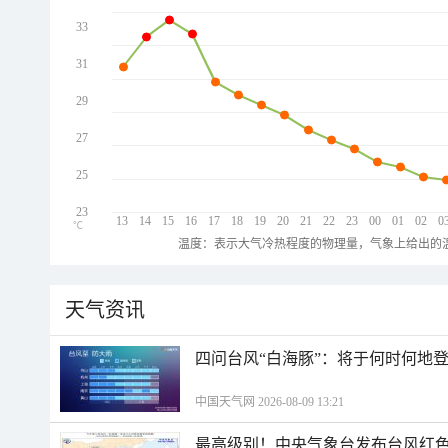
33
31
29
27
25
23
13
14
15
16
17
18
19
20
21
22
23
00
01
02
0
℃
温度：表示大气冷热程度的物理量，气象上给出的温
天气资讯
四问台风“白海豚”：将于何时何地
中国天气网 2026-08-09 13:21
最高级别！中央气象台发布台风红色