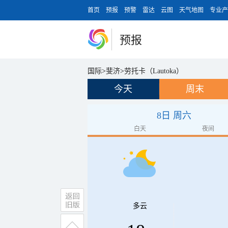
首页
预报
预警
雷达
云图
天气地图
专业产
预报
国际
>
斐济
>
劳托卡（Lautoka）
今天
周末
8日 周六
白天
夜间
多云