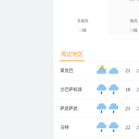
东南风
南风
<3级
<3级
周边地区
21
/
2
莱克巴
18
/
2
兰巴萨机场
21
/
2
萨武萨武
22
/
2
马特