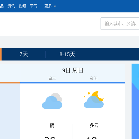
品
资讯
视频
节气
更多
7天
8-15天
9日 周日
白天
夜间
阴
多云