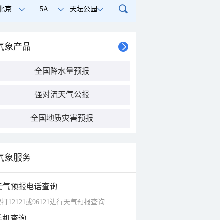
北京
5A
天坛公园
气象产品
全国降水量预报
强对流天气公报
全国地质灾害预报
气象服务
天气预报电话查询
打12121或96121进行天气预报查询
手机查询