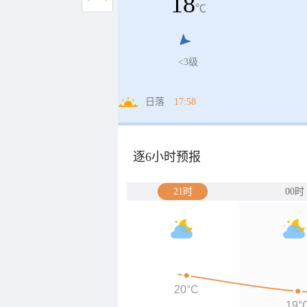
18
℃
<3级
日落
17:58
逐6小时预报
21时
00时
20°C
19°