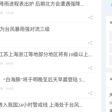
 降雨进程表出炉 后期北方会遭遇强降...
08
13:19
为台风暴雨强对流三级
苏上海浙江等地部分地区将有10级以上...
08
10:05
“白海豚”将于明晚至后天早晨登陆 5...
08
10:05
拨
进入我国24小时警戒线 上海处于台风...