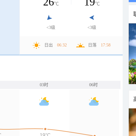
26
19
℃
℃
<3级
<3级
日出
06:32
日落
17:58
03时
06时
C
19°C