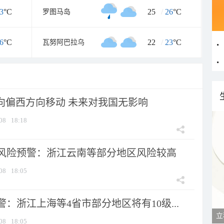
3
°C
25
/
26
°C
罗图马岛
6
°C
22
/
23
°C
瓦努阿巴拉乌
将向偏西方向移动 未来对我国无影响
08
18:18
风险预警：浙江云南等部分地区风险较高
08
18:05
：浙江上海等4省市部分地区将有10级...
立
08
18:05