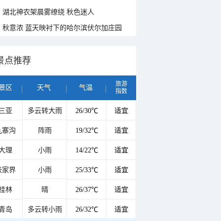
湖北神农架晨雾缭绕 秋色迷人
秋意浓 蓝天映衬下的哈尔滨伏尔加庄园
景点推荐
旅游
景区
天气
气温
指数
三亚
多云转大雨
26/30℃
适宜
九寨沟
阵雨
19/32℃
适宜
大理
小雨
14/22℃
适宜
张家界
小雨
25/33℃
适宜
桂林
晴
26/37℃
适宜
青岛
多云转小雨
26/32℃
适宜