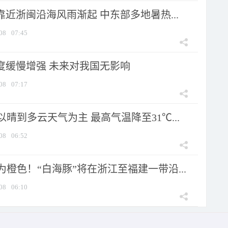
靠近浙闽沿海风雨渐起 中东部多地暑热...
08
07:45
强度缓慢增强 未来对我国无影响
08
07:17
晴到多云天气为主 最高气温降至31℃...
08
06:52
橙色！“白海豚”将在浙江至福建一带沿...
08
06:10