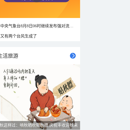
中央气象台8月8日06时继续发布强对流天气蓝色预警
又有两个台风生成了
生活旅游
秋这样过：啃秋晒秋贴秋膘 庆祝丰收迎秋来