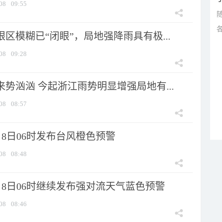
08
09:55
眼区模糊已“闭眼”，局地强降雨具有极...
08
09:28
来势汹汹 今起浙江雨势明显增强局地有...
08
08:57
8日06时发布台风橙色预警
08
08:48
月8日06时继续发布强对流天气蓝色预警
08
08:46