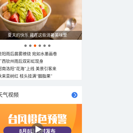
夏天的快乐 藏在这些消暑美味里
贵阳雨后晨雾缭绕 宛如水墨画卷
广西钦州雨后双彩虹现身
河南洛阳“花海”上线 美景引客来
秋来栾树红 枝头挂满“胭脂果”
天气视频