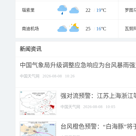
22
/
19
°C
瑙索里
罗图
25
/
16
°C
南迪机场
瓦努
新闻资讯
中国气象局升级调整应急响应为台风暴雨强
中国天气网
2026-08-08
10:26
强对流预警：江苏上海浙江等地
中国天气网
2026-08-08
10:05
台风橙色预警：“白海豚”将于