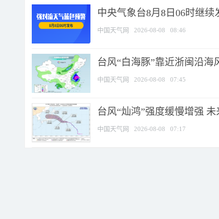
中央气象台8月8日06时继
中国天气网
2026-08-08
08:46
台风“白海豚”靠近浙闽沿海风
中国天气网
2026-08-08
07:45
台风“灿鸿”强度缓慢增强 
中国天气网
2026-08-08
07:17