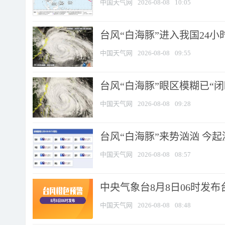
中国天气网
2026-08-08
10:05
台风“白海豚”进入我国24小时
中国天气网
2026-08-08
09:55
台风“白海豚”眼区模糊已“闭
中国天气网
2026-08-08
09:28
台风“白海豚”来势汹汹 今起
中国天气网
2026-08-08
08:57
中央气象台8月8日06时发
中国天气网
2026-08-08
08:48