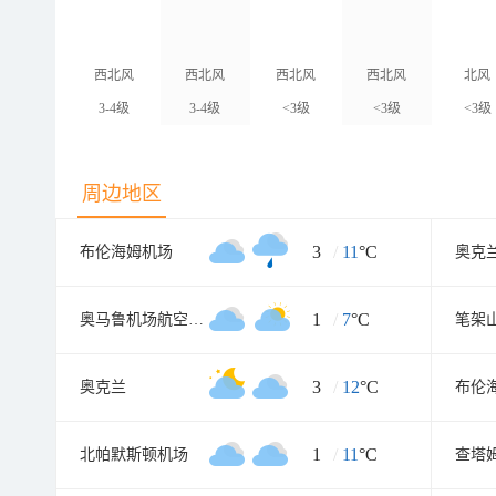
西北风
西北风
西北风
西北风
北风
3-4级
3-4级
<3级
<3级
<3级
周边地区
3
/
11
°C
布伦海姆机场
奥克
1
/
7
°C
奥马鲁机场航空气象处
笔架
3
/
12
°C
奥克兰
1
/
11
°C
北帕默斯顿机场
查塔