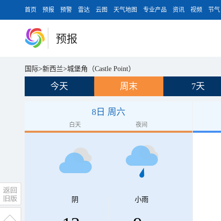
首页
预报
预警
雷达
云图
天气地图
专业产品
资讯
视频
节气
预报
国际
>
新西兰
>
城堡角（Castle Point）
今天
周末
7天
8日 周六
白天
夜间
阴
小雨