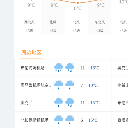
10°
9°C
9°C
9°C
8°C
西北风
北风
北风
东北风
北风
<3级
<3级
<3级
<3级
<3级
周边地区
11
/
16
°C
布伦海姆机场
奥克
7
/
10
°C
奥马鲁机场航空气象处
笔架
11
/
15
°C
奥克兰
6
/
15
°C
北帕默斯顿机场
查塔