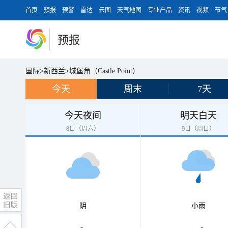
首页
预报
预警
雷达
云图
天气地图
专业产品
资讯
视频
节气
预报
国际
>
新西兰
>
城堡角（Castle Point）
今天
周末
7天
今天夜间
明天白天
8日（周六）
9日（周日）
阴
小雨