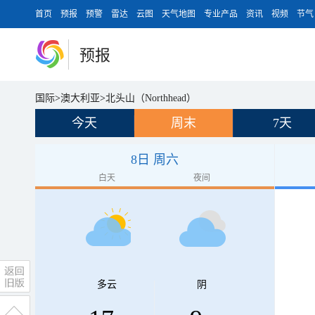
首页
预报
预警
雷达
云图
天气地图
专业产品
资讯
视频
节气
预报
国际
>
澳大利亚
>
北头山（Northhead）
今天
周末
7天
8日 周六
白天
夜间
多云
阴