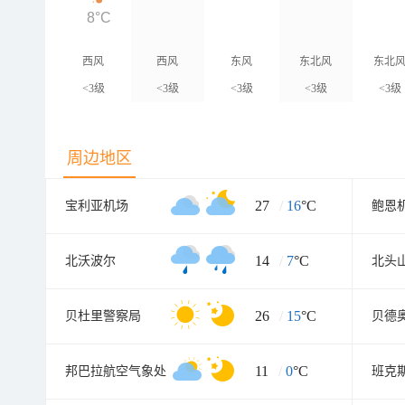
8°C
西风
西风
东风
东北风
东北
<3级
<3级
<3级
<3级
<3级
周边地区
27
/
16
°C
宝利亚机场
鲍恩
14
/
7
°C
北沃波尔
北头
26
/
15
°C
贝杜里警察局
贝德
11
/
0
°C
邦巴拉航空气象处