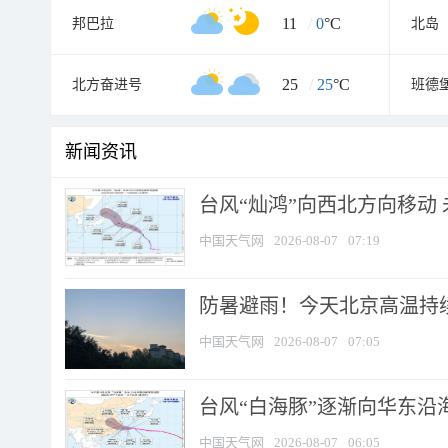
11
/
0
°C
邦巴拉
北岛
25
/
25
°C
北方奋进号
班德
新闻资讯
台风“灿鸿”向西北方向移动
中国天气网
2026-08-07
07:19
防暑避雨！今天北京高温持续
中国天气网
2026-08-07
07:05
台风“白海豚”逐渐向华东沿海靠
中国天气网
2026-08-07
06:05