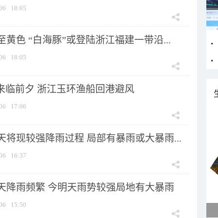
06
18:05
黄色 “白海豚”或登陆浙江福建一带沿...
06
18:05
”来临前夕 浙江玉环渔船回港避风
06
17:06
将现较强降雨过程 局部有暴雨或大暴雨...
06
16:37
天降雨频繁 今明天雨势较强局地有大暴雨
06
15:50