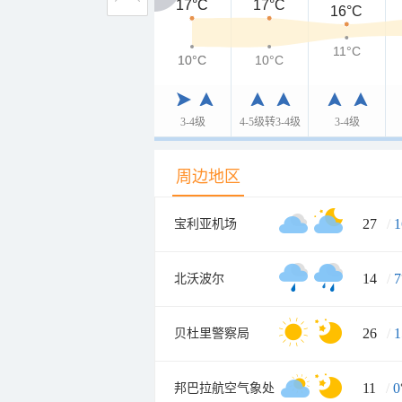
17°C
17°C
17°C
16°C
11°C
10°C
10°C
10°C
3-4级
4-5级转3-4级
3-4级
周边地区
27
/
1
宝利亚机场
14
/
7
北沃波尔
26
/
1
贝杜里警察局
11
/
0
邦巴拉航空气象处