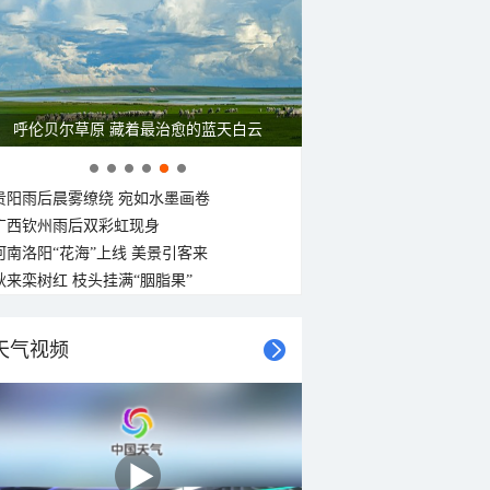
呼伦贝尔草原 藏着最治愈的蓝天白云
贵阳雨后晨雾缭绕 宛如水墨画卷
广西钦州雨后双彩虹现身
河南洛阳“花海”上线 美景引客来
秋来栾树红 枝头挂满“胭脂果”
天气视频