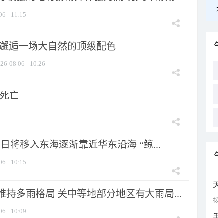
06
11:15
 邂逅一场大自然的顶级配色
26-08-06
10:26
人死亡
7日将移入东海逐渐靠近华东沿海 “鲸...
06
10:15
持多雨格局 关中等地部分地区有大雨局...
拨
06
10:09