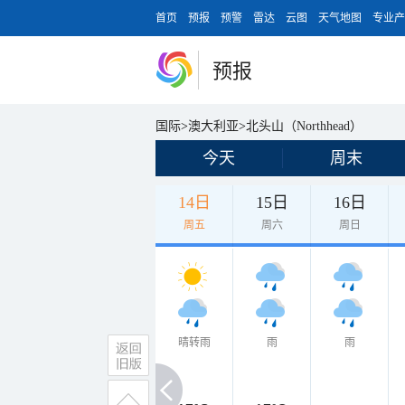
首页
预报
预警
雷达
云图
天气地图
专业产
预报
国际
>
澳大利亚
>
北头山（Northhead）
今天
周末
14日
15日
16日
周五
周六
周日
晴转雨
雨
雨