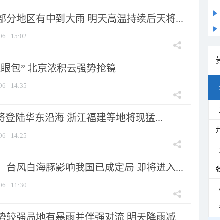
分地区有中到大雨 明天高温持续后天将...
06
15:02
显眼包” 北京浓积云强势抢镜
06
14:35
将登陆华东沿海 浙江福建等地将现猛...
06
14:25
台风白海豚影响我国已成定局 即将进入...
06
11:30
较强局地有暴雨并伴强对流 明天降雨减...