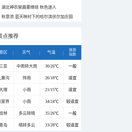
湖北神农架晨雾缭绕 秋色迷人
秋意浓 蓝天映衬下的哈尔滨伏尔加庄园
景点推荐
旅游
景区
天气
气温
指数
三亚
中雨转大雨
30/26℃
一般
九寨沟
阵雨
26/18℃
适宜
大理
小雨
21/15℃
适宜
张家界
小雨
34/24℃
较适宜
桂林
多云转晴
35/26℃
一般
青岛
晴转多云
33/28℃
较适宜