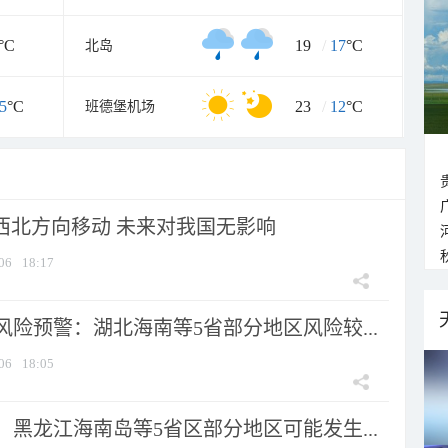
°C
19
/
17
°C
北岛
5
°C
23
/
12
°C
班德堡机场
向西北方向移动 未来对我国无影响
06
18:17
险预警：湖北海南等5省部分地区风险较...
06
18:05
黑龙江海南岛等5省区部分地区可能发生...