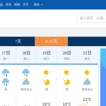
品
资讯
视频
节气
更多
7天
8-15天
17日
18日
19日
20日
21日
周一
周二
周三
周四
周五
雨
雨转多云
晴
晴
晴转多云
22°C
19°C
19°C