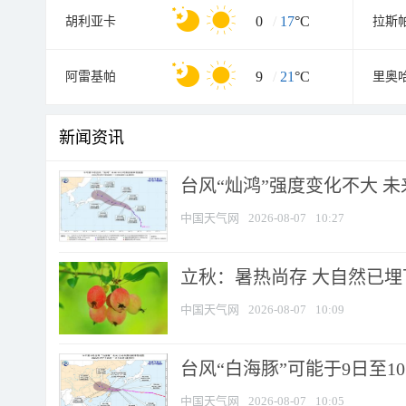
0
/
17
°C
胡利亚卡
拉斯
9
/
21
°C
阿雷基帕
里奥
新闻资讯
台风“灿鸿”强度变化不大 
中国天气网
2026-08-07
10:27
立秋：暑热尚存 大自然已
中国天气网
2026-08-07
10:09
台风“白海豚”可能于9日至1
中国天气网
2026-08-07
10:05