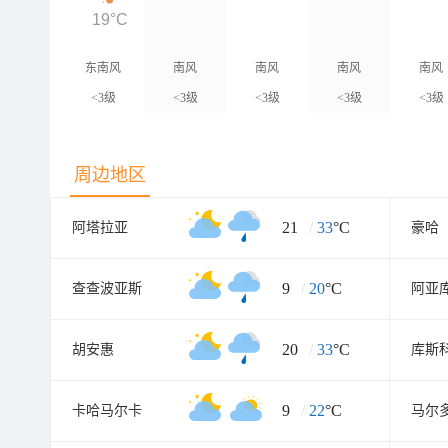
19°C
东南风
南风
南风
南风
南风
<3级
<3级
<3级
<3级
<3级
周边地区
21
/
33
°C
阿塔拉亚
豪哈
9
/
20
°C
查查波亚斯
阿亚
20
/
33
°C
胡安惠
库斯
9
/
22
°C
卡哈马尔卡
马尔