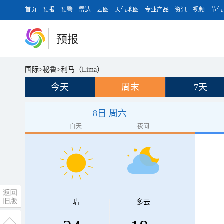
首页
预报
预警
雷达
云图
天气地图
专业产品
资讯
视频
节气
预报
国际
>
秘鲁
>
利马（Lima）
今天
周末
7天
8日 周六
白天
夜间
晴
多云