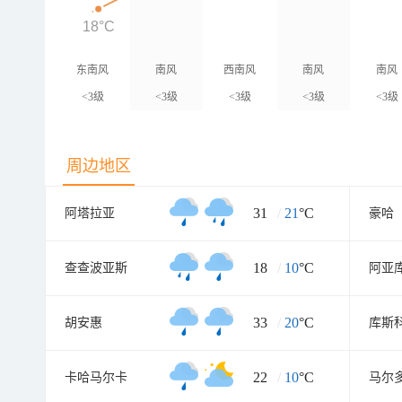
18°C
东南风
南风
西南风
南风
南风
<3级
<3级
<3级
<3级
<3级
周边地区
31
/
21
°C
阿塔拉亚
豪哈
18
/
10
°C
查查波亚斯
阿亚
33
/
20
°C
胡安惠
库斯
22
/
10
°C
卡哈马尔卡
马尔