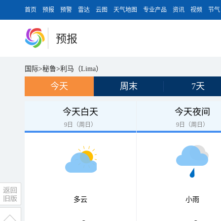
首页
预报
预警
雷达
云图
天气地图
专业产品
资讯
视频
节气
预报
国际
>
秘鲁
>
利马（Lima）
今天
周末
7天
今天白天
今天夜间
9日（周日）
9日（周日）
多云
小雨