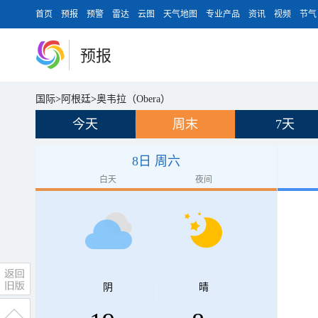
首页
预报
预警
雷达
云图
天气地图
专业产品
资讯
视频
节气
预报
国际
>
阿根廷
>
奥韦拉（Obera）
今天
周末
7天
8日 周六
白天
夜间
阴
晴