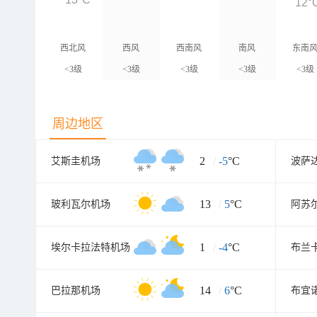
12°
西北风
西风
西南风
南风
东南
<3级
<3级
<3级
<3级
<3级
周边地区
2
/
-5
°C
艾斯圭机场
波萨
13
/
5
°C
玻利瓦尔机场
阿苏
1
/
-4
°C
埃尔卡拉法特机场
布兰
14
/
6
°C
巴拉那机场