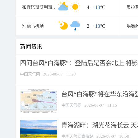
4
/
13
°C
布宜诺斯艾利斯天文台
奥拉
2
/
13
°C
别德马机场
埃赛
新闻资讯
四问台风“白海豚”：登陆后是否会北上 将影响
中国天气网
2026-08-07
11:20
台风“白海豚”将在华东沿海
中国天气网
2026-08-07
11:15
青海湖畔：湖光花海长云 
中国天气网青海站
2026-08-07
10:58