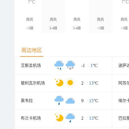
7°C
7°
西风
西风
西风
西风
西风
<3级
3-4级
3-4级
<3级
<3级
周边地区
-1
/
1
°C
艾斯圭机场
波萨
2
/
13
°C
玻利瓦尔机场
阿苏
9
/
15
°C
奥韦拉
埃尔
2
/
13
°C
布兰卡机场
巴拉