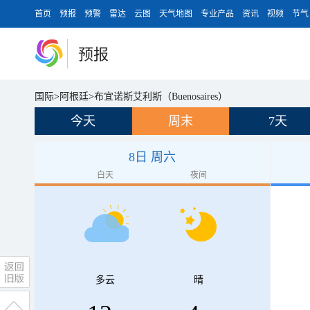
首页
预报
预警
雷达
云图
天气地图
专业产品
资讯
视频
节气
预报
国际
>
阿根廷
>
布宜诺斯艾利斯（Buenosaires）
今天
周末
7天
8日 周六
白天
夜间
多云
晴