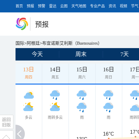
首页
预报
预警
雷达
云图
天气地图
专业产品
资讯
视频
节气
预报
国际
>
阿根廷
>
布宜诺斯艾利斯（Buenosaires）
今天
周末
7天
13日
14日
15日
16日
17
周四
周五
周六
周日
周
多云
雨转多云
雨
雨
雨转
17°
16°C