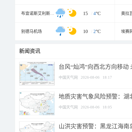
15
/
4
°C
布宜诺斯艾利斯天文台
奥拉
10
/
2
°C
别德马机场
埃赛
新闻资讯
台风“灿鸿”向西北方向移动
中国天气网
2026-08-06
18:17
地质灾害气象风险预警：湖北
中国天气网
2026-08-06
18:05
山洪灾害预警：黑龙江海南岛