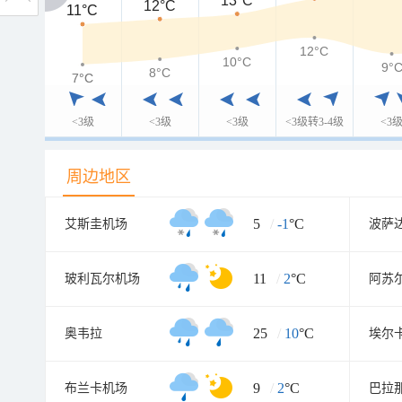
13°C
12°C
11°C
11°C
12°C
10°C
9°
8°C
7°C
7°C
<3级
<3级
<3级
<3级转3-4级
<3
周边地区
5
/
-1
°C
艾斯圭机场
波萨
11
/
2
°C
玻利瓦尔机场
阿苏
25
/
10
°C
奥韦拉
埃尔
9
/
2
°C
布兰卡机场
巴拉