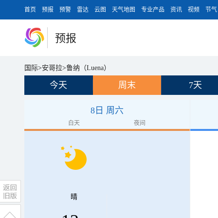
首页
预报
预警
雷达
云图
天气地图
专业产品
资讯
视频
节气
预报
国际
>
安哥拉
>
鲁纳（Luena）
今天
周末
7天
8日 周六
白天
夜间
晴