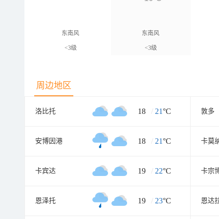
东南风
东南风
<3级
<3级
周边地区
18
/
21
°C
洛比托
敦多
18
/
21
°C
安博因港
卡莫
19
/
22
°C
卡宾达
卡宗
19
/
23
°C
恩泽托
恩达