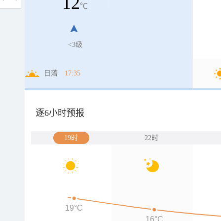
12
℃
<3级
日落
17:35
逐6小时预报
19时
22时
19°C
16°C