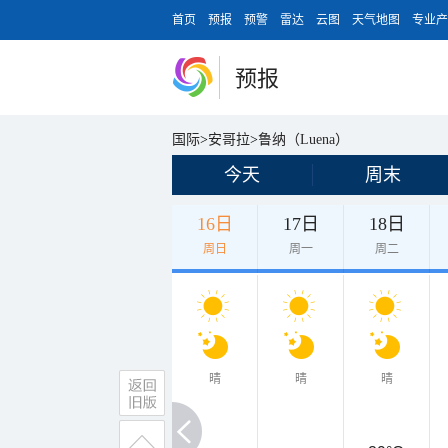
首页
预报
预警
雷达
云图
天气地图
专业产
预报
国际
>
安哥拉
>
鲁纳（Luena）
今天
周末
16日
17日
18日
周日
周一
周二
晴
晴
晴