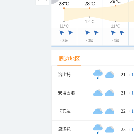
29°C
28°C
28°C
28°C
12°C
11°C
11°C
11°C
<3级
<3级
<3级
周边地区
21
/
1
洛比托
21
/
1
安博因港
22
/
1
卡宾达
23
/
1
恩泽托