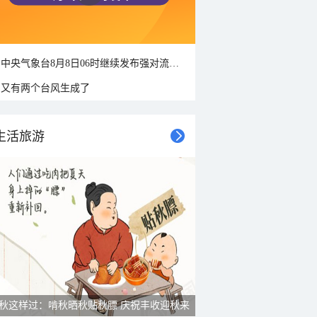
中央气象台8月8日06时继续发布强对流天气蓝色预警
又有两个台风生成了
生活旅游
秋这样过：啃秋晒秋贴秋膘 庆祝丰收迎秋来