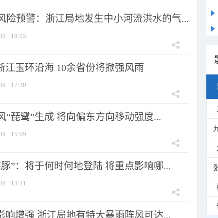
风险预警：浙江局地发生中小河流洪水的气...
09
18:05
浙江玉环沿海 10余省份将掀强风雨
09
17:30
风“琵鹭”生成 将向偏东方向移动强度...
09
15:09
豚”：将于何时何地登陆 将重点影响哪...
09
13:21
影响增强 浙江局地有特大暴雨阵风可达...