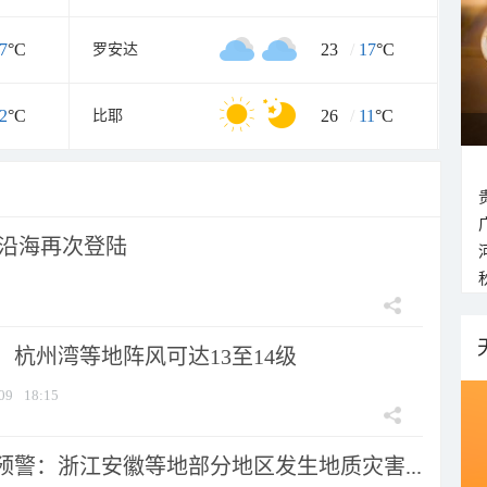
7
°C
23
/
17
°C
罗安达
2
°C
26
/
11
°C
比耶
市沿海再次登陆
：杭州湾等地阵风可达13至14级
09
18:15
预警：浙江安徽等地部分地区发生地质灾害...