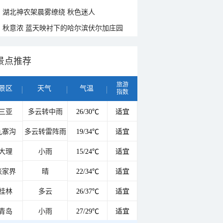
湖北神农架晨雾缭绕 秋色迷人
秋意浓 蓝天映衬下的哈尔滨伏尔加庄园
景点推荐
旅游
景区
天气
气温
指数
三亚
多云转中雨
26/30℃
适宜
九寨沟
多云转雷阵雨
19/34℃
适宜
大理
小雨
15/24℃
适宜
张家界
晴
22/34℃
适宜
桂林
多云
26/37℃
适宜
青岛
小雨
27/29℃
适宜