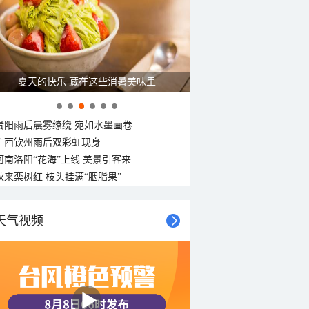
夏天的快乐 藏在这些消暑美味里
贵阳雨后晨雾缭绕 宛如水墨画卷
广西钦州雨后双彩虹现身
河南洛阳“花海”上线 美景引客来
秋来栾树红 枝头挂满“胭脂果”
天气视频